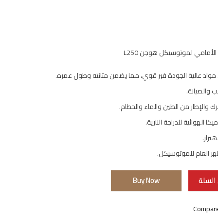
الأمامي لموتوسيكل هوجن L250
واد عالية الجودة فبر قوي، مما يضمن متانته وطول عمره.
 والصيانة.
 والإطار من الطين والماء والحطام.
كا الهوائية للدراجة النارية.
تزاز.
ر العام للموتوسيكل.
السلة
Buy Now
Compar