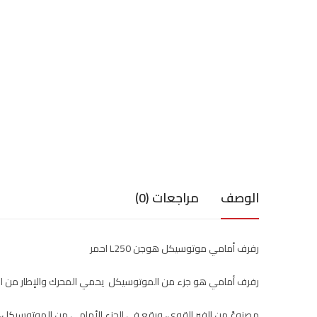
الوصف
مراجعات (0)
رفرف أمامي موتوسيكل هوجن L250 احمر
رفرف أمامي هو جزء من الموتوسيكل يحمي المحرك والإطار من الط
مصنوعً من الفبر القوي، ويقع في الجزء الأمامي من الموتوسيكل،