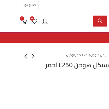
اهلاً و سهلاً
0
0
ن L250 احمر توكيل
رفرف امامي موتوسيكل هوجن L250 احمر