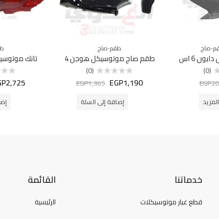
م-صاج
طقم-صاج
طق
ايون 6 اس
طقم صاج موتوسيكل هوجن 4
تانك موتوسيكل بنل
(0)
(0)
GP
2,725
EGP
1,190
تم
تم
EGP
1,365
EGP
20
التقييم
التقييم
0
0
من
من
لمزيد
إضافة إلى السلة
إضا
5
5
خدماتنا
القائمة
قطع غيار موتوسيكلات
الرئيسية