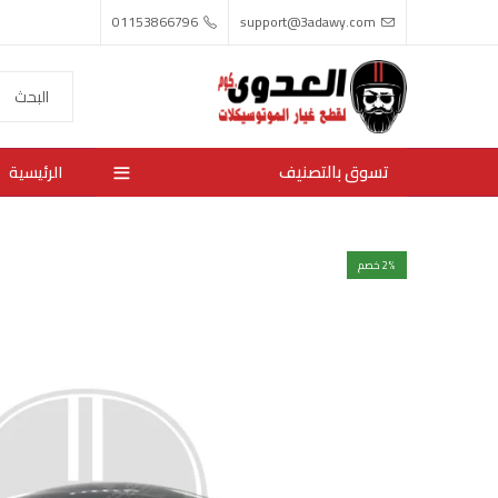
01153866796
support@3adawy.com
تسوق بالتصنيف
الرئيسية
% خصم
2