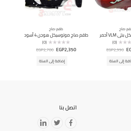
م-صاج
طقم-صاج
ي VLM أحمر
طقم صاج موتوسيكل هوجن 4 أسود
طقم صاج
(0)
(0)
EGP
2,350
E
تم
EGP
2,700
EGP
2,990
التقييم
0
من
فة إلى السلة
إضافة إلى السلة
5
اتصل بنا