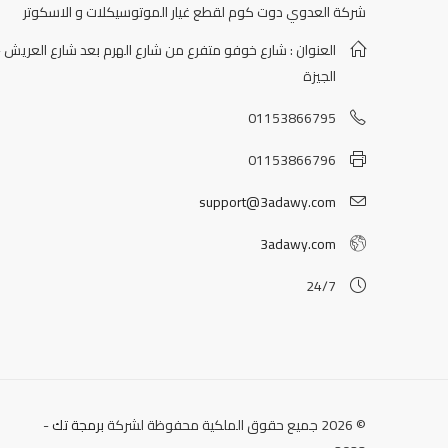
شركة العدوي دوت كوم لقطع غيار الموتوسيكلات و الاسكوتر
العنوان : شارع خوفو متفرع من شارع الهرم بعد شارع العريش -
الجيزة
01153866795
01153866796
support@3adawy.com
3adawy.com
24/7
© 2026 جميع حقوق الملكية محفوظة لشركة
برمجة تك
-