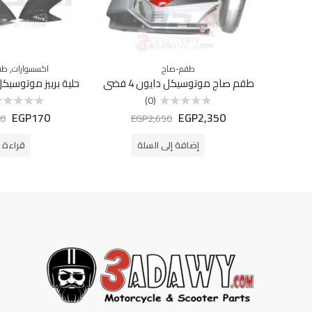
,
طقم-صاج
اكسسوارات
طق
طقم صاج موتوسيكل دايون 4 فضي
حلية بربيز موتوسيكل د
(0)
EGP
170
EGP
2,350
تم
تم
0
EGP
2,650
التقييم
التقييم
0
0
من
من
إضافة إلى السلة
قراءة ا
5
5