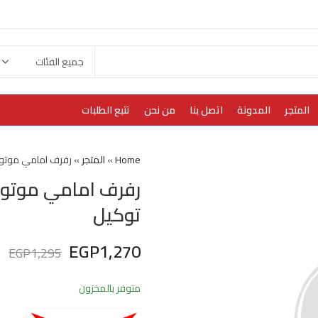
المتجر
المدونة
اتصل بنا
من نحن
تتبع الطلبات
Home
»
المتجر
»
رفرف امامي موتوسيكل هوج
توكيل
EGP
1,270
EGP
1,295
متوفر بالمخزون