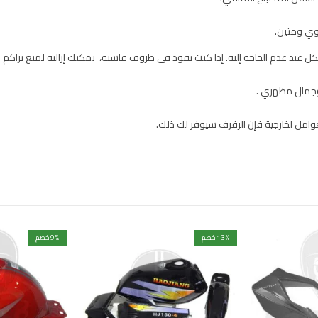
وي ومتين.
يكل عند عدم الحاجة إليه. إذا كنت تقود في ظروف قاسية، يمكنك إزالته لمنع تراكم ا
 وجمال مظهري .
امل لخارجية فإن الرفرف سيوفر لك ذلك.
% خصم
13
% خصم
9