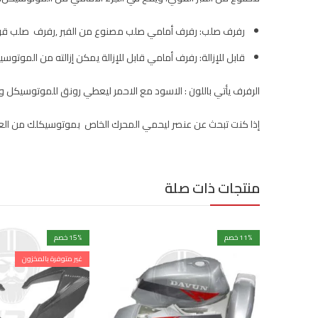
رفرف صلب: رفرف أمامي صلب مصنوع من الفبر ,رفرف صلب ق
قابل للإزالة: رفرف أمامي قابل للإزالة يمكن إزالته من الموتوس
الرفرف يأتي باللون : الاسود مع الاحمر ليعطي رونق للموتوسيكل
إذا كنت تبحث عن عنصر ليحمي المحرك الخاص بموتوسيكلك من العو
منتجات ذات صلة
% خصم
11
% خصم
15
غير متوفرة بالمخزون