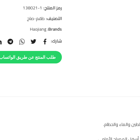
رمز المنتج:
138021-1
التصنيف:
طقم-صاج
Haojiang
Brands:
شارك:
طلب المنتج عن طريق الواتساب
ين والماء والحطام.
 أسفل المصباح الأمامي.