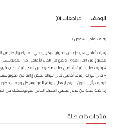
الوصف
مراجعات (0)
رفرف امامى هوجن 3
رفرف أمامي هو جزء من الموتوسيكل يحمي المحرك والإطار من الط
مصنوعً من الفبر القوي، ويقع في الجزء الأمامي من الموتوسيكل،
• رفرف صلب: رفرف أمامي صلب مصنوع من الفبر ,رفرف صلب قوي
• قابل للإزالة: رفرف أمامي قابل للإزالة يمكن إزالته من الموتوسيك
الرفرف يأتي باللون : نبيتى ليعطي رونق للموتوسيكل وجمال مظهري
إذا كنت تبحث عن عنصر ليحمي المحرك الخاص بموتوسيكلك من العو
منتجات ذات صلة