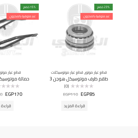
% خصم
23
% خصم
15
غير متوفرة بالمخزون
غير متوفرة بالمخزون
,
قطع غيار موتور
قطع غيار موتوسيكلات
قطع غيار موتو
طقم ظرف موتوسيكل هوجن 3
حمالة موتوسيك
(0)
EGP
170
EGP
85
تم
تم
0
EGP
110
التقييم
التقييم
0
0
من
من
قراءة المزيد
قراءة ا
5
5