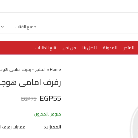
المتجر
المدونة
اتصل بنا
من نحن
تتبع الطلبات
Home
»
المتجر
»
رفرف امامى هوجن 
رفرف امامى هوجن 
EGP
55
EGP
75
متوفر بالمخزون
المميزات:
مميزات رفرف ا