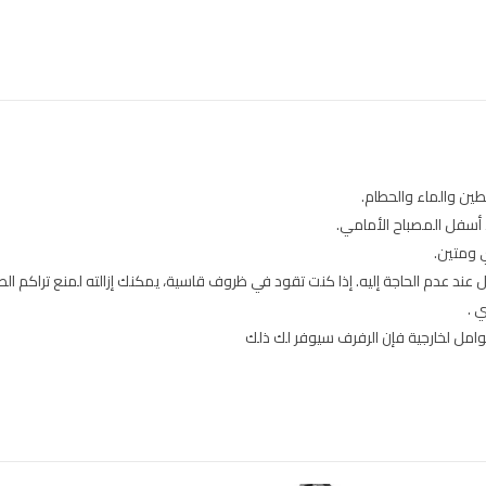
ين والماء والحطام.
 أسفل المصباح الأمامي.
 ومتين.
ل عند عدم الحاجة إليه. إذا كنت تقود في ظروف قاسية، يمكنك إزالته لمنع تراكم الط
 .
امل لخارجية فإن الرفرف سيوفر لك ذلك