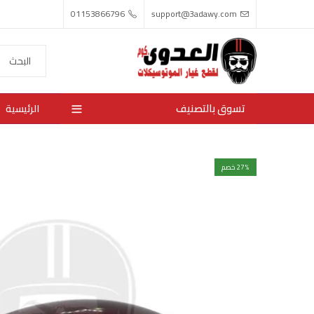
01153866796
support@3adawy.com
تسوق بالتصنيف
الرئيسية
% خصم
27