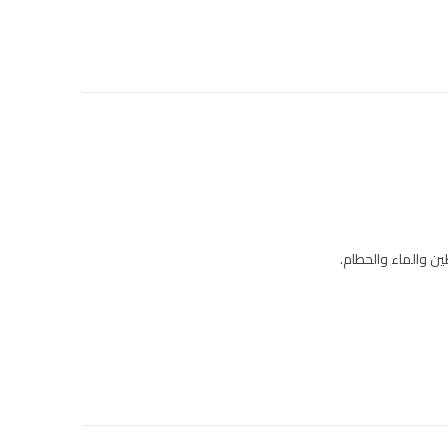
ين والماء والحطام.