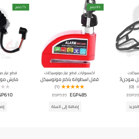
% خصم
9
% خصم
7
,
سيكلات
اكسسوارات
قطع غيار موتوسيكلات
قطع غيار مو
ل هوجن3
قفل اسطوانة باكم موتوسيكل
مارش موت
(1)
(0)
GP
610
EGP
485
تم التقييم
تم
EGP
535
EGP
20
5.00
من 5
التقييم
0
من
لمزيد
إضافة إلى السلة
إضا
5