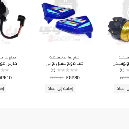
سيكلات
قطع غيار موتوسيكلات
قطع غيار مو
وتوسيكل
جنب موتوسيكل تو بي
مارش موت
(0)
(0)
GP
610
EGP
80
تم
تم
EGP
115
EGP
التقييم
التقييم
0
0
من
من
ى السلة
إضافة إلى السلة
إضا
5
5