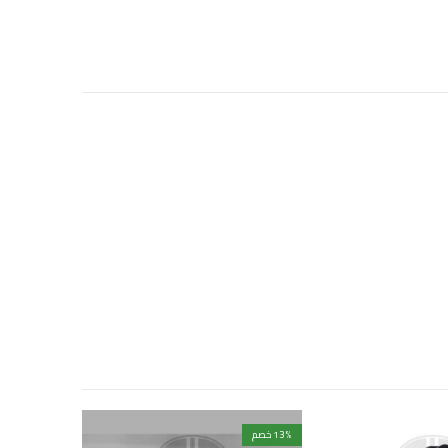
% خصم
13
% خصم
18