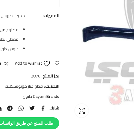
المميزات:
مميزات دبوس م
مصنوع من م
مغطى بطبقة
دبوس طويل
e
Add to wishlist
رمز المنتج:
2876
التصنيف:
قطع غيار موتوسيكلات
Brands:
Dayun دايون
شارك:
طلب المنتج عن طريق الواتساب