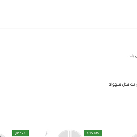
بك .
 بك بكل سهولة
% خصم
30
% خصم
7