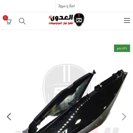
اهلاً و سهلاً
0
% خصم
9