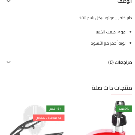
الوصف
داير خلفي موتوسيكل بلسر 180
قوي صعب الكسر
لونه أحمر مع الأسود
مراجعات (0)
منتجات ذات صلة
% خصم
9
% خصم
15
غير متوفرة بالمخزون