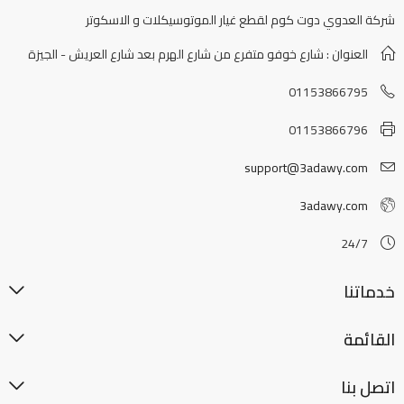
شركة العدوي دوت كوم لقطع غيار الموتوسيكلات و الاسكوتر
العنوان : شارع خوفو متفرع من شارع الهرم بعد شارع العريش - الجيزة
01153866795
01153866796
support@3adawy.com
3adawy.com
24/7
خدماتنا
القائمة
اتصل بنا