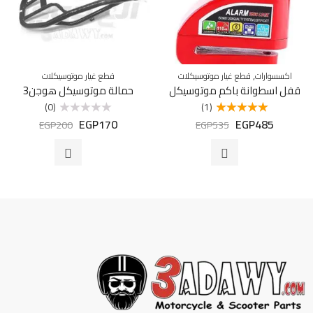
,
اكسسوارات
قطع غيار موتوسيكلات
قطع غيار موتوسيكلات
قفل اسطوانة باكم موتوسيكل
حمالة موتوسيكل هوجن3
(0)
(1)
EGP
170
EGP
485
تم التقييم
تم
EGP
200
EGP
535
5.00
من 5
التقييم
0
من
5