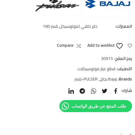
المميزات:
داير خلفي لموتوسيكل بلسر 180
Compare
Add to wishlist
رمز المنتج:
30915
التصنيف:
قطع غيار موتوسيكلات
Brands:
Bajaj بجاج
,
PULSER-بلسر
شارك:
طلب المنتج عن طريق الواتساب