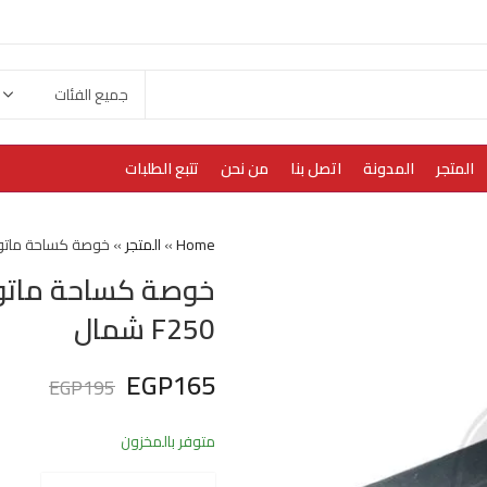
المتجر
المدونة
اتصل بنا
من نحن
تتبع الطلبات
Home
»
المتجر
»
خوصة كساحة ماتور مو
خوصة كساحة ماتو
F250 شمال
EGP
165
EGP
195
متوفر بالمخزون