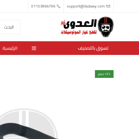
01153866796
support@3adawy.com
تسوق بالتصنيف
الرئيسية
% خصم
15