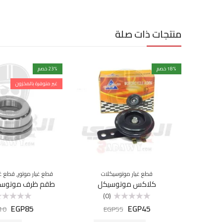
منتجات ذات صلة
% خصم
18
% خصم
23
غير متوفرة بالمخزون
,
قطع غيار موتوسيكلات
قطع غيار موتور
قطع غي
كلاكس موتوسيكل
طقم ظرف موتوسيك
(0)
EGP
85
EGP
45
تم
تم
10
EGP
55
التقييم
التقييم
0
0