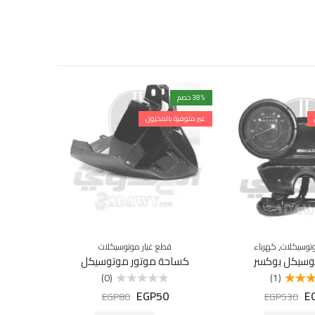
% خصم
38
% خصم
10
غير متوفرة بالمخزون
مميزة
,
توسيكلات
كهرباء
قطع غيار موتوسيكلات
طقم-ص
وسيكل بوكسر
كساحة موتور موتوسيكل
طقم صاج هوجن 
(0)
(1)
350
EGP
50
E
لتقييم
تم
EGP
80
EGP
530
ن 5
التقييم
0