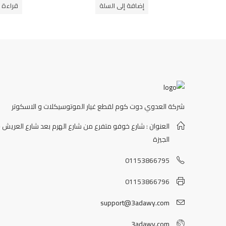
من
من
إضافة إلى السلة
قراءة ا
5
5
شركة العدوي دوت كوم لقطع غيار الموتوسيكلات و الاسكوتر
العنوان : شارع خوفو متفرع من شارع الهرم بعد شارع العريش -
الجيزة
01153866795
01153866796
support@3adawy.com
3adawy.com