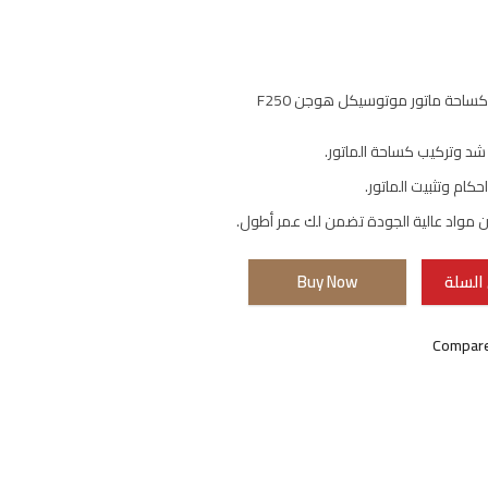
احة ماتور موتوسيكل هوجن F250
د وتركيب كساحة الماتور.
كام وتثبيت الماتور.
مواد عالية الجودة تضمن لك عمر أطول.
السلة
Buy Now
Compar