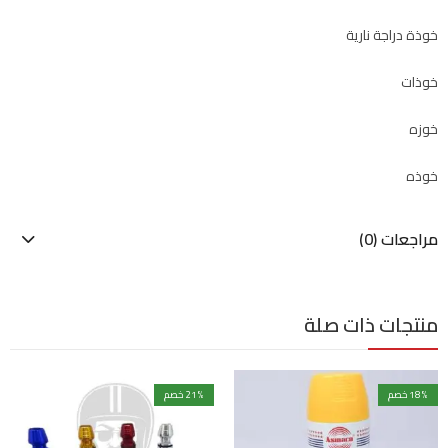
خوذة دراجة نارية
خوذات
خوزه
خوذه
مراجعات (0)
منتجات ذات صلة
% خصم
18
% خصم
21