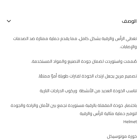
الوصف
تغطي الرأس والرقبة بشكل كامل، مما يقدم حماية ممتازة ضد الصدمات
والإصابات.
صُممت واستوردت لضمان جودة التصنيع والمواد المستخدمة.
تصميم مريح يجعل ارتداء الخوذة لفترات طويلة أمرًا ممتعًا.
تناسب الخوذة العديد من الأنشطة وركوب الدراجات النارية
باختصار، خوذة المقفلة بالرقبة مستوردة تجمع بين الأمان والراحة والجودة
لتوفير حماية مثالية للرأس والرقبة
Helmet
خوزة موتوسيكل