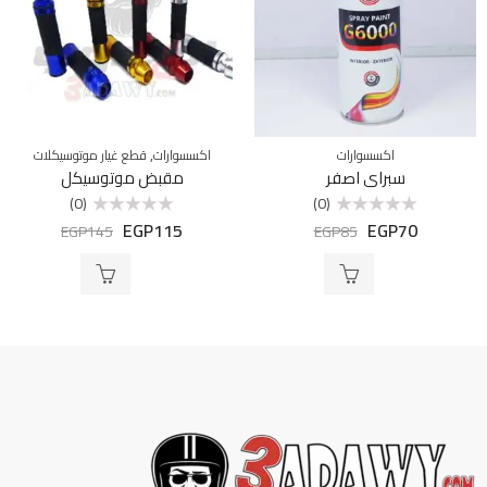
,
اكسسوارات
اكسسوارات
قطع غيار موتوسيكلات
سبراي اصفر
مقبض موتوسيكل
(0)
(0)
EGP
115
EGP
70
تم
تم
EGP
145
EGP
85
التقييم
التقييم
0
0
من
من
5
5