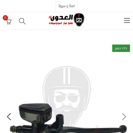
اهلاً و سهلاً
0
% خصم
13