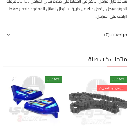
يساعد خازن فرامل الباكم في الحفاظ على ضغط سائل الفرامل ثابتًا أثناء فرملة
الموتوسيكل . يفعل ذلك عن طريق استبدال السائل المفقود عندما يضغط
الراكب على الفرامل.
مراجعات (0)
منتجات ذات صلة
% خصم
20
% خصم
30
غير متوفرة بالمخزون