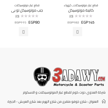
,
قطع غيار موتوسيكلات
كهرباء
قطع غيار موتوسيكلات
كاتينة موتوسيكل
جنب موتوسيكل تو بي
(0)
(0)
EGP
80
EGP
145
تم
تم
EGP
115
EGP
182
التقييم
التقييم
0
0
من
من
5
5
شركة العدوي دوت كوم لقطع غيار الموتوسيكلات و الاسكوتر
العنوان : شارع خوفو متفرع من شارع الهرم بعد شارع العريش - الجيزة