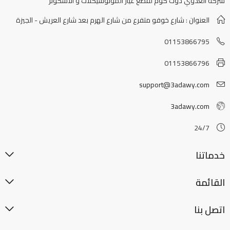
شركة العدوي دوت كوم لقطع غيار الموتوسيكلات و الاسكوتر
العنوان : شارع خوفو متفرع من شارع الهرم بعد شارع العريش - الجيزة
01153866795
01153866796
support@3adawy.com
3adawy.com
24/7
خدماتنا
القائمة
اتصل بنا