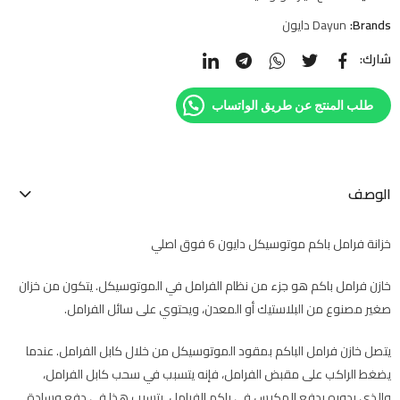
Brands:
Dayun دايون
شارك:
طلب المنتج عن طريق الواتساب
الوصف
خزانة فرامل باكم موتوسيكل دايون 6 فوق اصلي
خازن فرامل باكم هو جزء من نظام الفرامل في الموتوسيكل. يتكون من خزان
صغير مصنوع من البلاستيك أو المعدن، ويحتوي على سائل الفرامل.
يتصل خازن فرامل الباكم بمقود الموتوسيكل من خلال كابل الفرامل. عندما
يضغط الراكب على مقبض الفرامل، فإنه يتسبب في سحب كابل الفرامل،
والذي بدوره يدفع المكبس في باكم الفرامل. يتسبب هذا في دفع وسادة