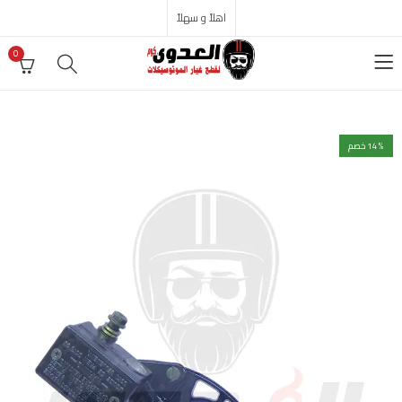
اهلاً و سهلاً
0
% خصم
14