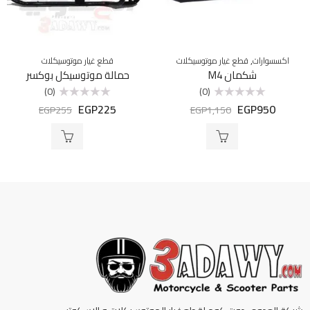
,
اكسسوارات
قطع غيار موتوسيكلات
قطع غيار موتوسيكلات
شكمان M4
حمالة موتوسيكل بوكسر
(0)
(0)
EGP
225
EGP
950
تم
تم
EGP
255
EGP
1,150
التقييم
التقييم
0
0
من
من
5
5