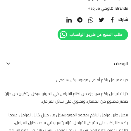
Brands:
هاوجي Haojue
شارك:
طلب المنتج عن طريق الواتساب
الوصف
خزانة فرامل باكم أمامي موتوسيكل هاوجي
خزانة فرامل باكم هو جزء من نظام الفرامل في الموتوسيكل . يتكون من خزان
صغير مصنوع من المعدن، ويحتوي على سائل الفرامل.
يتصل خازن فرامل الباكم بمقود الموتوسيكل من خلال كابل الفرامل. عندما
يضغط الراكب على مقبض الفرامل، فإنه يتسبب في سحب كابل الفرامل،
والذي بدوره يدفع المكبس في باكم الفرامل. يتسبب هذا في دفع وسادة