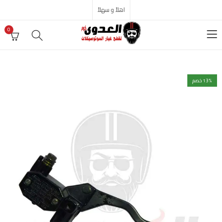
اهلاً و سهلاً
0
% خصم
13