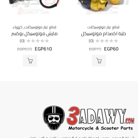
,
قطع غيار موتوسيكلات
قطع غيار موتوسيكلات
كهرباء
حلية اكصدام موتوسيكل
مارش موتوسيكل بوكسر
(0)
(0)
EGP
610
EGP
60
تم
تم
EGP
655
EGP
75
التقييم
التقييم
0
0
من
من
5
5