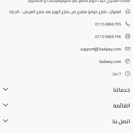
شركة العدوي دوت كوم لقطع غيار الموتوسيكلات و الاسكوتر
العنوان : شارع خوفو متفرع من شارع الهرم بعد شارع العريش - الجيزة
01153866795
01153866796
support@3adawy.com
3adawy.com
24/7
خدماتنا
القائمة
اتصل بنا