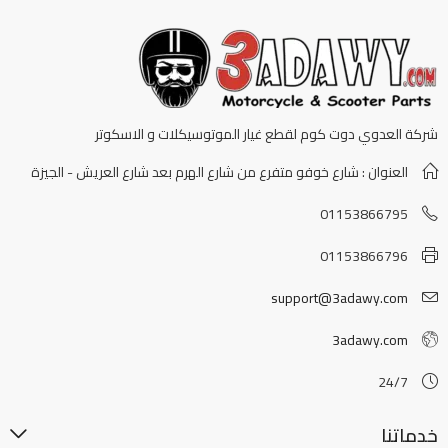
شركة العدوي دوت كوم لقطع غيار الموتوسيكلات و الاسكوتر
العنوان : شارع خوفو متفرع من شارع الهرم بعد شارع العريش - الجيزة
01153866795
01153866796
support@3adawy.com
3adawy.com
24/7
خدماتنا