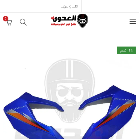
اهلاً و سهلاً
0
% خصم
15