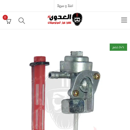
اهلاً و سهلاً
0
% خصم
24