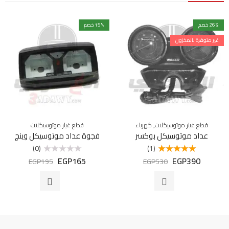
% خصم
26
% خصم
15
غير متوفرة بالمخزون
,
قطع غيار موتوسيكلات
كهرباء
قطع غيار موتوسيكلات
عداد موتوسيكل بوكسر
فجوة عداد موتوسيكل وينج
(0)
(1)
EGP
165
EGP
390
تم التقييم
تم
EGP
195
EGP
530
5.00
من 5
التقييم
0
من
5