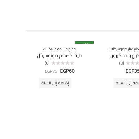
% خصم
20
% خصم
18
ع غيار موتوسيكلات
قطع غيار موتوسيكلات
ذراع واحد كربون
حلية اكصدام موتوسيكل
(0)
(0)
EGP
60
EGP
3
تم
EGP
75
التقييم
0
من
فة إلى السلة
إضافة إلى السلة
5
ق
كل