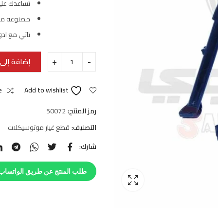
تساعدك على
مصنوعه من 
تاتي مع ادو
إضافة إلى 
e
Add to wishlist
رمز المنتج:
50072
التصنيف:
قطع غيار موتوسيكلات
شارك:
طلب المنتج عن طريق الواتساب