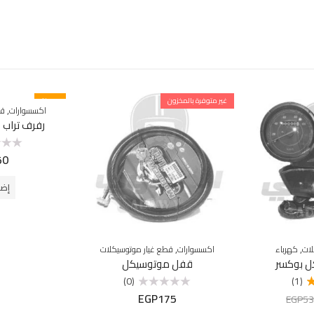
غير متوفرة بالمخزون
مميزة
,
اكسسوارات
قط
رفرف تراب 
50
تم
التقييم
0
من
إضا
5
,
,
لات
كهرباء
اكسسوارات
قطع غيار موتوسيكلات
ل بوكسر
قفل موتوسيكل
(0)
(1)
EGP
175
تم
EGP
53
التقييم
0