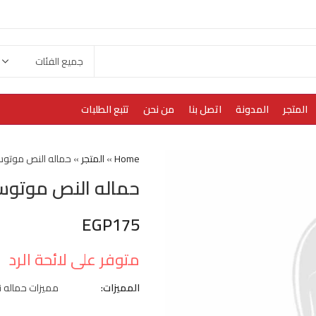
المتجر
المدونة
اتصل بنا
من نحن
تتبع الطلبات
Home
»
المتجر
»
حماله النص موتوس
حماله النص موتوس
EGP
175
متوفر على لائحة الرد
المميزات:
مميزات حماله 