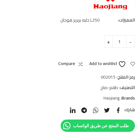
المميزات:
L250 حليه بربريز هوجان
Compare
Add to wishlist
رمز المنتج:
002015
التصنيف:
طقم-صاج
Haojiang
Brands:
شارك:
طلب المنتج عن طريق الواتساب