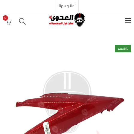
اهلاً و سهلاً
0
% خصم
8