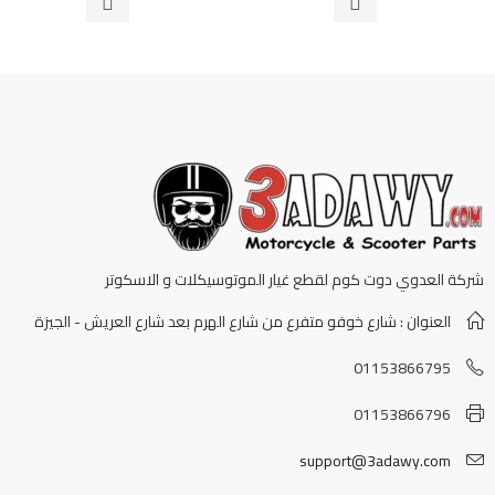
5
5
شركة العدوي دوت كوم لقطع غيار الموتوسيكلات و الاسكوتر
العنوان : شارع خوفو متفرع من شارع الهرم بعد شارع العريش - الجيزة
01153866795
01153866796
support@3adawy.com