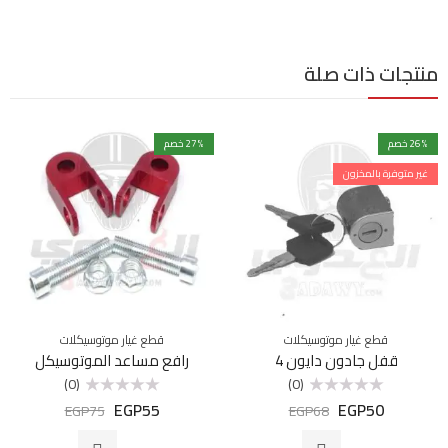
منتجات ذات صلة
% خصم
26
% خصم
27
غير متوفرة بالمخزون
قطع غيار موتوسيكلات
قطع غيار موتوسيكلات
قفل جادون دايون 4
رافع مساعد الموتوسيكل
(0)
(0)
EGP
55
EGP
50
تم
تم
EGP
75
EGP
68
التقييم
التقييم
0
0
من
من