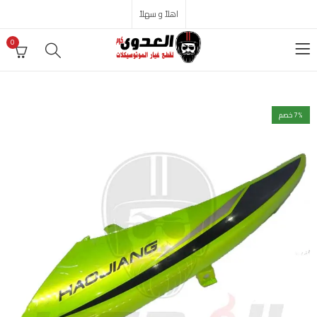
اهلاً و سهلاً
0
% خصم
7