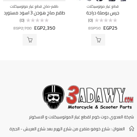
,
قطع غيار موتوسيكلات
طقم-صاج
قطع غيار موتوسيكلات
جرس بوصلة دراجة
طقم صاج هوجن 3 اسود مستورد
(0)
(0)
EGP
2,350
EGP
25
تم
تم
EGP
2,700
EGP
50
التقييم
التقييم
0
0
من
من
5
5
شركة العدوي دوت كوم لقطع غيار الموتوسيكلات و الاسكوتر
العنوان : شارع خوفو متفرع من شارع الهرم بعد شارع العريش - الجيزة