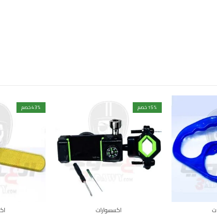
% خصم
15
% خصم
43
ت
اكسسوارات
اك