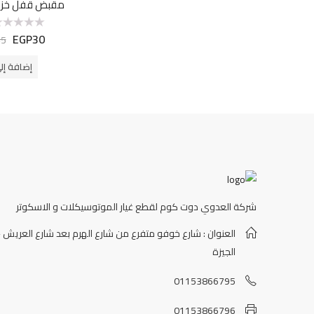
مقبض قفل خزان
EGP
30
تم
45
التقييم
0
من
إضافة إل
5
شركة العدوي دوت كوم لقطع غيار الموتوسيكلات و الاسكوتر
العنوان : شارع خوفو متفرع من شارع الهرم بعد شارع العريش -
الجيزة
01153866795
01153866796