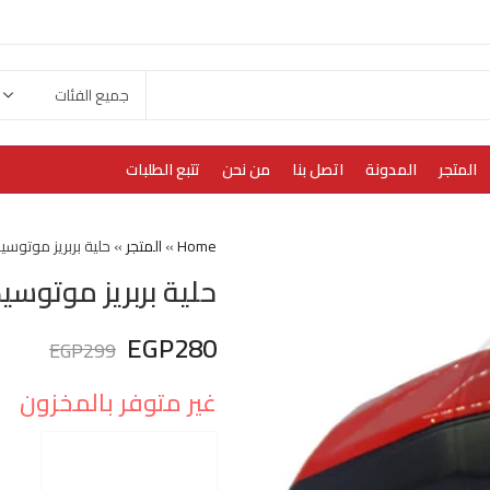
المتجر
المدونة
اتصل بنا
من نحن
تتبع الطلبات
Home
»
المتجر
»
حلية بربريز موتوسيكل LM sport
حلية بربريز موتوسيكل VLM sport
EGP
280
EGP
299
غير متوفر بالمخزون