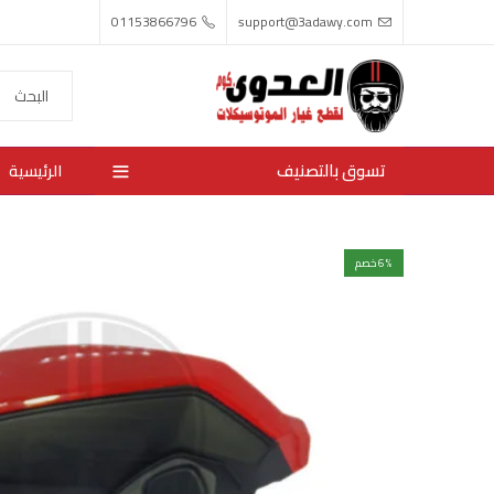
01153866796
support@3adawy.com
تسوق بالتصنيف
الرئيسية
% خصم
6