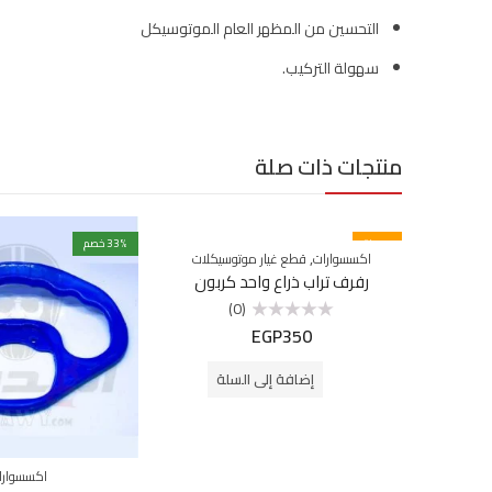
التحسين من المظهر العام الموتوسيكل
سهولة التركيب.
منتجات ذات صلة
مميزة
% خصم
33
,
اكسسوارات
قطع غيار موتوسيكلات
رفرف تراب ذراع واحد كربون
(0)
EGP
350
تم
التقييم
0
من
إضافة إلى السلة
5
اكسسوارا