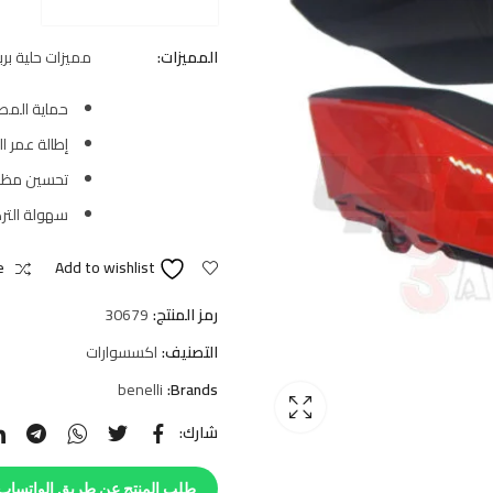
المميزات:
مميزات حلية بربريز 
حماية المصب
إطالة عمر ا
تحسين مظهر
سهولة التر
e
Add to wishlist
رمز المنتج:
30679
التصنيف:
اكسسوارات
benelli
Brands:
شارك:
طلب المنتج عن طريق الواتساب