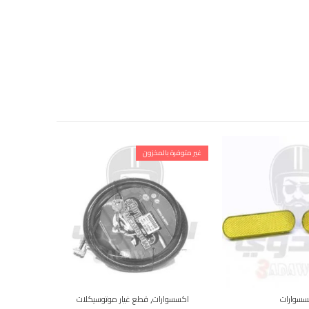
غير متوفرة بالمخزون
% خصم
18
اكسسوارات
فانوس خلفي
5
,
سسوارات
اكسسوارات
قطع غيار موتوسيكلات