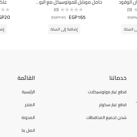
 الوقود
حامل موبايل للموتوسيكل مع البوصلة والكشاف
عاك
(0)
(0)
GP
20
EGP
165
تم
تم
EGP
195
EGP
التقييم
التقييم
0
0
من
من
ى السلة
إضافة إلى السلة
إضا
5
5
خدماتنا
القائمة
قطع غيار موتوسيكلات
الرئيسية
قطع غيار سكوتر
المتجر
شحن لجميع المحافظات
المدونة
اتصل بنا