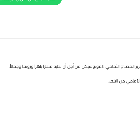
 المصباح الأمامي للموتوسيكل من أجل أن تطيه منظراً باهراً ورونقاً وجمالاً
لأمامي من التلف.