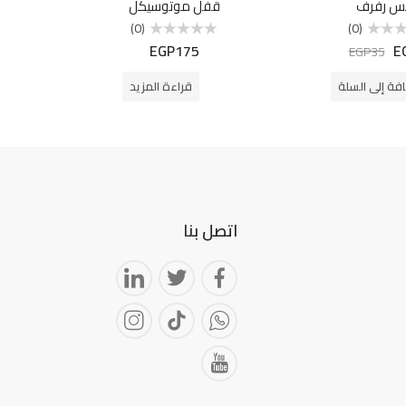
س رفرف
قفل موتوسيكل
(0)
(0)
EGP
175
E
تم
EGP
35
التقييم
0
من
فة إلى السلة
قراءة المزيد
5
اتصل بنا