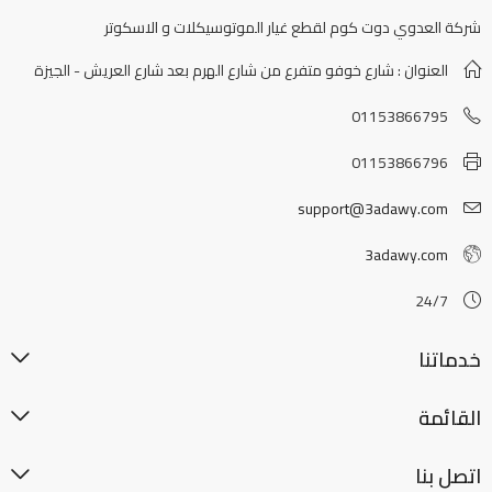
شركة العدوي دوت كوم لقطع غيار الموتوسيكلات و الاسكوتر
العنوان : شارع خوفو متفرع من شارع الهرم بعد شارع العريش - الجيزة
01153866795
01153866796
support@3adawy.com
3adawy.com
24/7
خدماتنا
القائمة
اتصل بنا