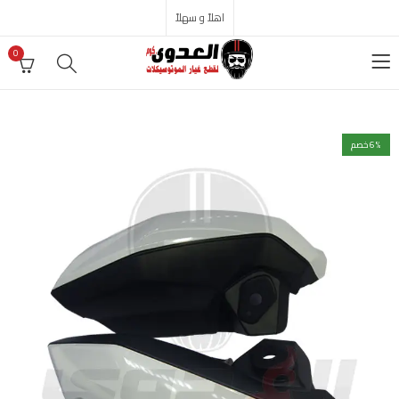
اهلاً و سهلاً
0
% خصم
6