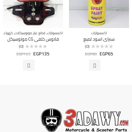
,
,
اكسسوارات
اكسسوارات
قطع غيار موتوسيكلات
كهرباء
سبراي اسود لميع
فانوس خلفي CG موتوسيكل
(0)
(0)
EGP
135
EGP
65
تم
تم
EGP
165
EGP
80
التقييم
التقييم
0
0
من
من
5
5