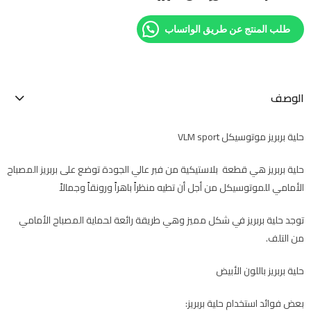
طلب المنتج عن طريق الواتساب
الوصف
حلية بربريز موتوسيكل VLM sport
حلية بربريز هي قطعة بلاستيكية من فبر عالي الجودة توضع على بربريز المصباح
الأمامي للموتوسيكل من أجل أن تطيه منظراً باهراً ورونقاً وجمالاً
توجد حلية بربريز في شكل مميز وهي طريقة رائعة لحماية المصباح الأمامي
من التلف.
حلية بربريز باللون الأبيض
بعض فوائد استخدام حلية بربريز: