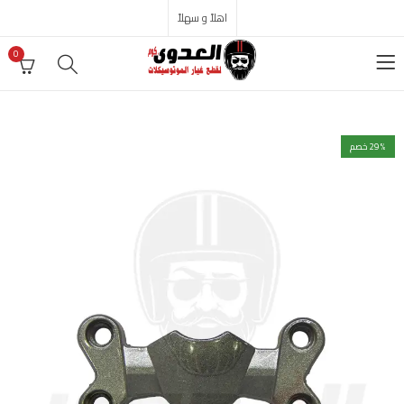
اهلاً و سهلاً
0
% خصم
29