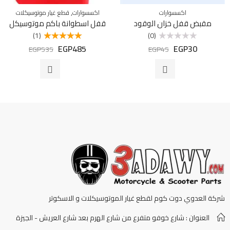
,
اكسسوارات
اكسسوارات
قطع غيار موتوسيكلات
مقبض قفل خزان الوقود
قفل اسطوانة باكم موتوسيكل
(1)
(0)
EGP
485
EGP
30
تم
تم التقييم
EGP
535
EGP
45
التقييم
5.00
من 5
0
من
5
شركة العدوي دوت كوم لقطع غيار الموتوسيكلات و الاسكوتر
العنوان : شارع خوفو متفرع من شارع الهرم بعد شارع العريش - الجيزة