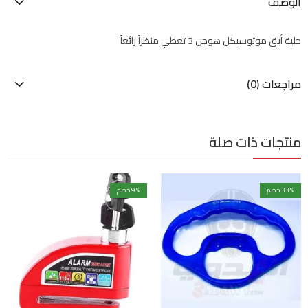
الوصف
حلية أبق موتوسيكل هوجن 3 تعطي منظراً رائعاً
مراجعات (0)
منتجات ذات صلة
% خصم
33
% خصم
9