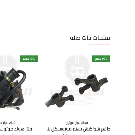
منتجات ذات صلة
% خصم
10
% خصم
13
قطع غيار موتور
قطع غيار مو
طقم شواكيش بستم موتوسيكل بنلي 200
فلتر هواء موتوسيك