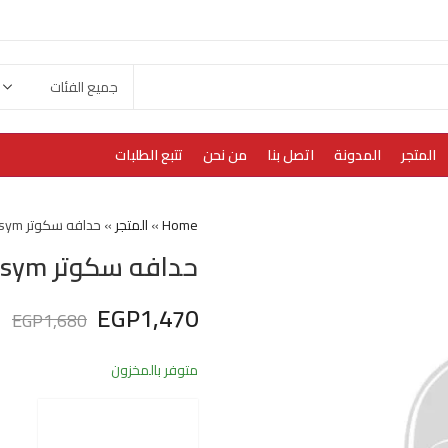
المتجر
المدونة
اتصل بنا
من نحن
تتبع الطلبات
Home
»
المتجر
»
حدافه سكوتر sym
حدافه سكوتر sym
EGP
1,470
EGP
1,680
متوفر بالمخزون