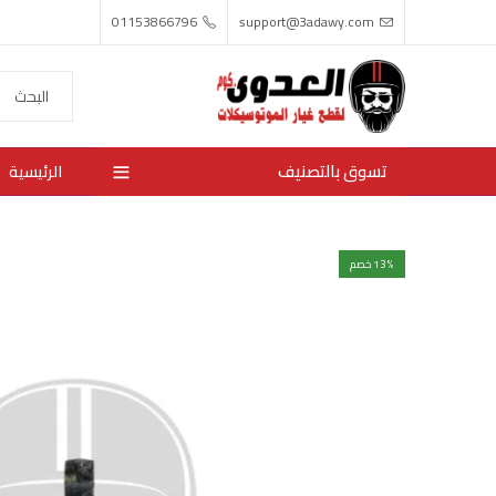
01153866796
support@3adawy.com
تسوق بالتصنيف
الرئيسية
% خصم
13