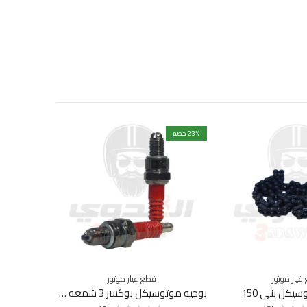
% خصم
23
غير متوفرة ب
غيار موتور
قطع غيار موتور
يكل بنلي 150
بوجيه موتوسيكل بوكسر 3 شمعه A7TC
أكس غيا