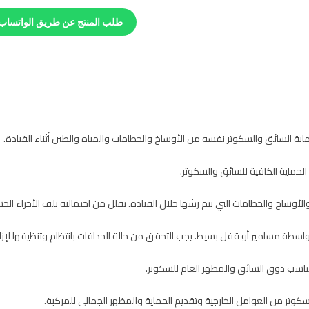
طلب المنتج عن طريق الواتساب
اية السائق والسكوتر نفسه من الأوساخ والحطامات والمياه والطين أثناء القيادة.
حماية الكافية للسائق والسكوتر.
وساخ والحطامات التي يتم رشها خلال القيادة. تقلل من احتمالية تلف الأجزاء الحسا
طة مسامير أو قفل بسيط. يجب التحقق من حالة الحدافات بانتظام وتنظيفها لإزالة 
ناسب ذوق السائق والمظهر العام للسكوتر.
وتر من العوامل الخارجية وتقديم الحماية والمظهر الجمالي للمركبة.