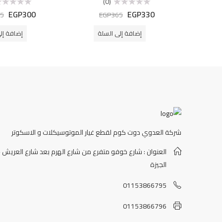
(0)
EGP
300
EGP
330
تم
تم
5
EGP
365
التقييم
التقييم
0
0
من
من
إضافة إلى السلة
إضافة إل
5
5
شركة العدوي دوت كوم لقطع غيار الموتوسيكلات و الاسكوتر
العنوان : شارع خوفو متفرع من شارع الهرم بعد شارع العريش -
الجيزة
01153866795
01153866796