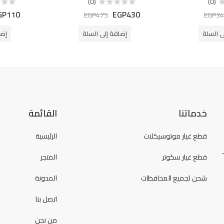
(0)
(0)
GP
110
EGP
430
تم
تم
EGP
475
EGP
34
التقييم
التقييم
0
0
من
من
ى السلة
إضافة إلى السلة
إضا
5
5
خدماتنا
القائمة
قطع غيار موتوسيكلات
الرئيسية
قطع غيار سكوتر
المتجر
شحن لجميع المحافظات
المدونة
اتصل بنا
من نحن