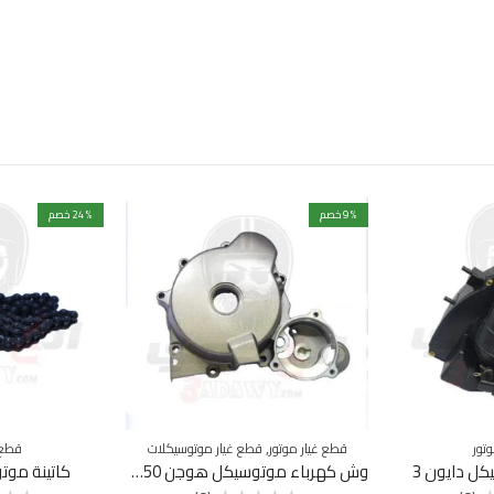
% خصم
9
% خصم
24
,
تور
قطع غيار موتور
قطع غيار موتوسيكلات
قطع 
ل دايون 3
وش كهرباء موتوسيكل هوجن V250
كاتينة موتوس