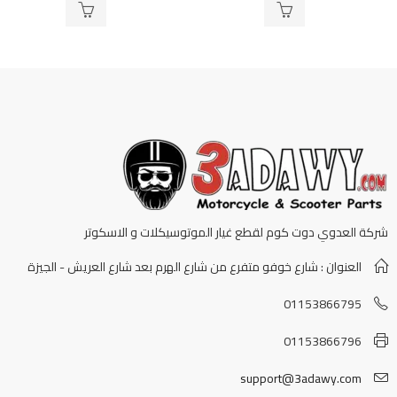
5
شركة العدوي دوت كوم لقطع غيار الموتوسيكلات و الاسكوتر
العنوان : شارع خوفو متفرع من شارع الهرم بعد شارع العريش - الجيزة
01153866795
01153866796
support@3adawy.com