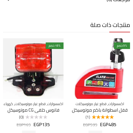
منتجات ذات صلة
% خصم
9
% خصم
18
,
,
,
اكسسوارات
قطع غيار موتوسيكلات
اكسسوارات
قطع غيار موتوسيكلات
كهرباء
قفل اسطوانة باكم موتوسيكل
فانوس خلفي CG موتوسيكل
(0)
(1)
EGP
135
EGP
485
تم التقييم
تم
EGP
165
EGP
535
5.00
من 5
التقييم
0
من