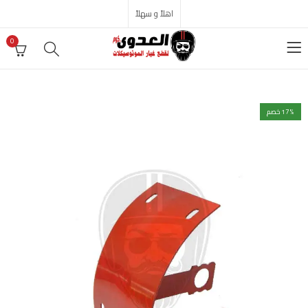
اهلاً و سهلاً
0
% خصم
17