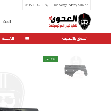
01153866796
support@3adawy.com
تسوق بالتصنيف
الرئيسية
% خصم
13