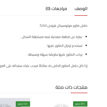
الوصف
مراجعات (0)
حامل ماتور موتوسيكل هوجن f250
عبارة عن قطعة معدنية شبه مستطيلة الشكل .
تستخدم لإتزان الماتور عليها .
يركب الماتور عليها بطريقة سهلة وبسيطة.
إذا كان حامل الماتور الخاص بك متآكلاً فيجب عليك ستبداله على الفور
منتجات ذات صلة
% خصم
20
% خصم
14