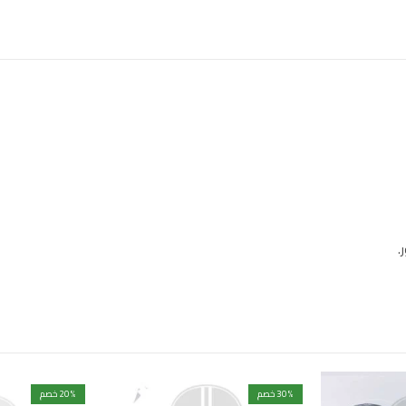
.
% خصم
30
% خصم
20