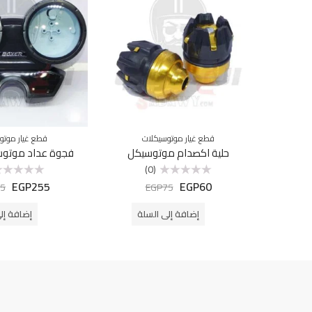
قطع غيار موتوسيكلات
قطع غيار موتو
حلية اكصدام موتوسيكل
فجوة عداد موتوس
(0)
EGP
255
EGP
60
تم
تم
5
EGP
75
التقييم
التقييم
0
0
من
من
إضافة إلى السلة
إضافة إل
5
5