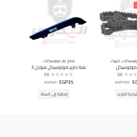
مميزة
,
توسيكلات
كهرباء
قطع غيار موتوسيكلات
اكسسوا
 موتوسيكل
علبة جنزير موتوسيكل هوجن 3
طقم 
(0)
(0)
5
EGP
35
E
تم
EGP
60
EGP
182
التقييم
0
من
راءة المزيد
إضافة إلى السلة
5