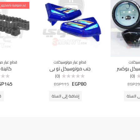
غير متوفرة بالمخزون
سيكلات
قطع غيار موتوسيكلات
قطع غيار مو
يكل بوكسر
جنب موتوسيكل تو بي
كاتينة
(0)
(0)
GP
145
EGP
80
تم
تم
EGP
115
EGP
29
التقييم
التقييم
0
0
من
من
ى السلة
إضافة إلى السلة
ق
5
5