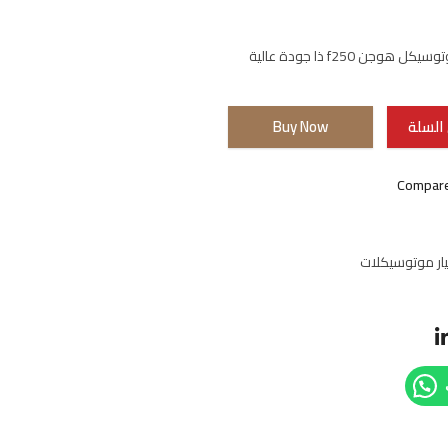
وجن f250 ذا جودة عالية
السلة
Buy Now
Compar
ار موتوسيكلات