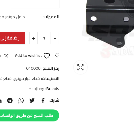
المميزات:
حامل موتور موتوسيكل ه
إضافة إلى 
e
Add to wishlist
رمز المنتج:
040000
التصنيفات:
قطع غيار موتور
,
قطع غي
Haojiang
Brands:
شارك:
طلب المنتج عن طريق الواتساب