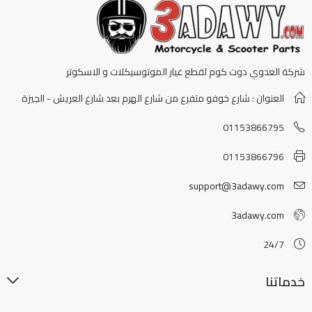
شركة العدوي دوت كوم لقطع غيار الموتوسيكلات و الاسكوتر
العنوان : شارع خوفو متفرع من شارع الهرم بعد شارع العريش - الجيزة
01153866795
01153866796
support@3adawy.com
3adawy.com
24/7
خدماتنا