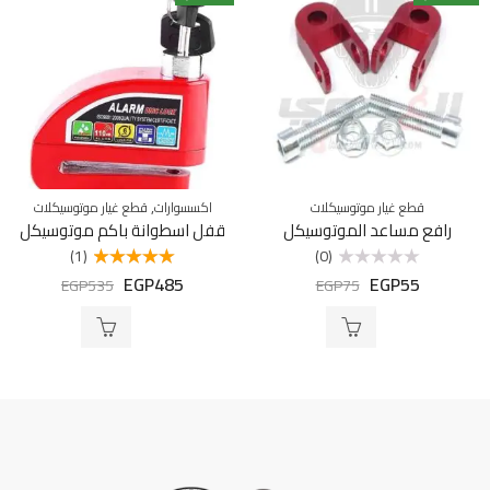
,
قطع غيار موتوسيكلات
اكسسوارات
قطع غيار موتوسيكلات
رافع مساعد الموتوسيكل
قفل اسطوانة باكم موتوسيكل
(1)
(0)
EGP
485
EGP
55
تم
تم التقييم
EGP
535
EGP
75
التقييم
5.00
من 5
0
من
5