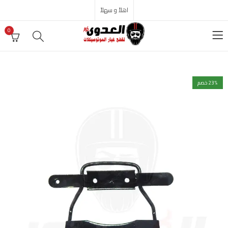
اهلاً و سهلاً
0
% خصم
23