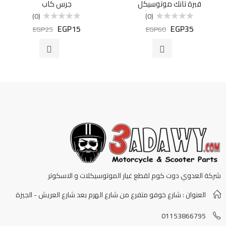
فبرة تانك موتوسيكل
جرس كاب
(0)
(0)
EGP
15
EGP
35
تم
تم
EGP
25
EGP
60
التقييم
التقييم
0
0
من
من
5
5
شركة العدوي دوت كوم لقطع غيار الموتوسيكلات و الاسكوتر
العنوان : شارع خوفو متفرع من شارع الهرم بعد شارع العريش - الجيزة
01153866795