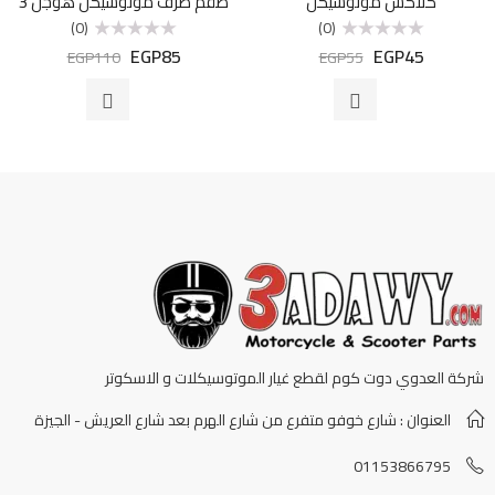
كلاكس موتوسيكل
طقم ظرف موتوسيكل هوجن 3
(0)
(0)
EGP
85
EGP
45
تم
تم
EGP
110
EGP
55
التقييم
التقييم
0
0
من
من
5
5
شركة العدوي دوت كوم لقطع غيار الموتوسيكلات و الاسكوتر
العنوان : شارع خوفو متفرع من شارع الهرم بعد شارع العريش - الجيزة
01153866795