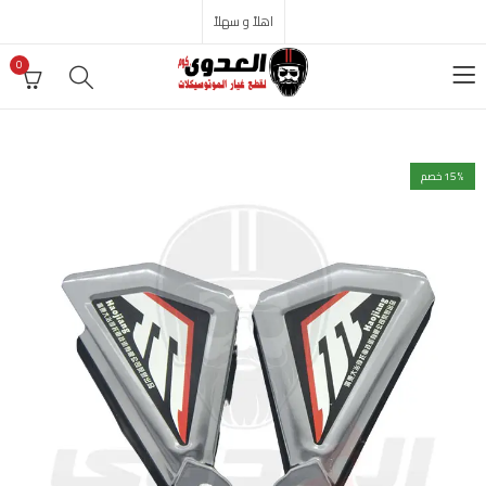
اهلاً و سهلاً
0
% خصم
15