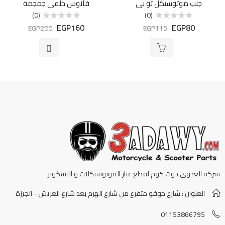
جنب موتوسيكل تو بي
فانوس خلفى جمجمة
(0)
(0)
EGP
160
EGP
80
تم
تم
EGP
200
EGP
115
التقييم
التقييم
0
0
من
من
5
5
شركة العدوي دوت كوم لقطع غيار الموتوسيكلات و الاسكوتر
العنوان : شارع خوفو متفرع من شارع الهرم بعد شارع العريش - الجيزة
01153866795