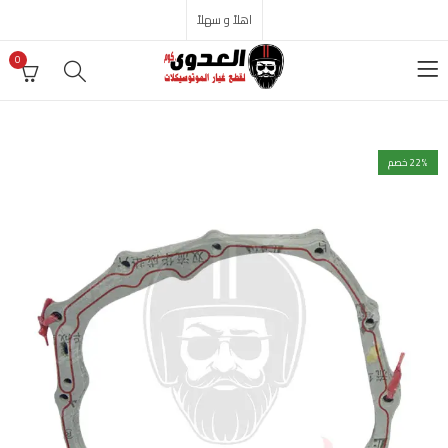
اهلاً و سهلاً
0
% خصم
22