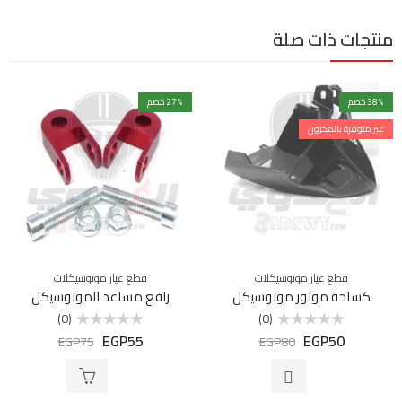
منتجات ذات صلة
% خصم
38
% خصم
27
غير متوفرة بالمخزون
قطع غيار موتوسيكلات
قطع غيار موتوسيكلات
كساحة موتور موتوسيكل
رافع مساعد الموتوسيكل
(0)
(0)
EGP
55
EGP
50
تم
تم
EGP
75
EGP
80
التقييم
التقييم
0
0
من
من
5
5