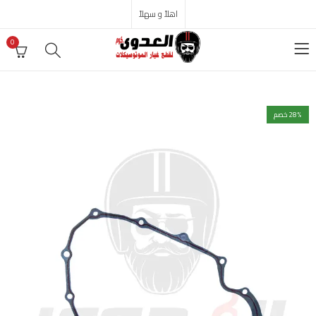
اهلاً و سهلاً
0
% خصم
28