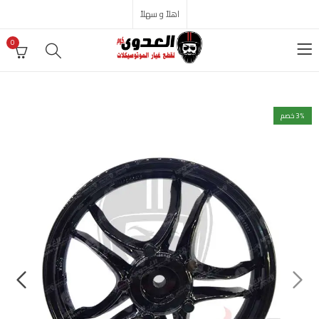
اهلاً و سهلاً
0
% خصم
3