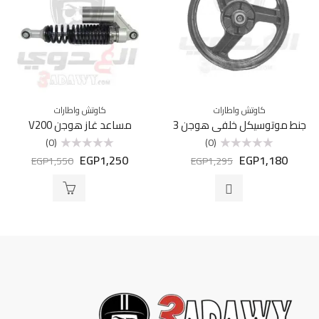
كاوتش واطارات
كاوتش واطارات
جنط موتوسيكل خلفي هوجن 3
مساعد غاز هوجن V200
(0)
(0)
EGP
1,250
EGP
1,180
تم
تم
EGP
1,550
EGP
1,295
التقييم
التقييم
0
0
من
من
5
5