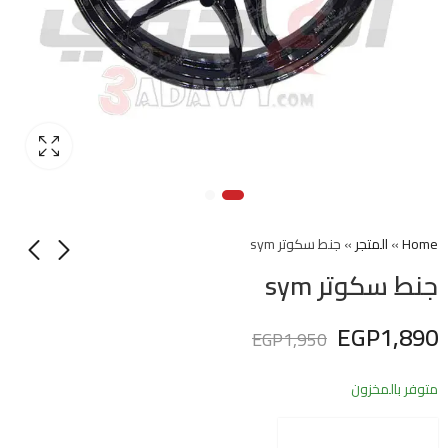
Home
»
المتجر
»
جنط سكوتر sym
جنط سكوتر sym
EGP
1,890
EGP
1,950
متوفر بالمخزون