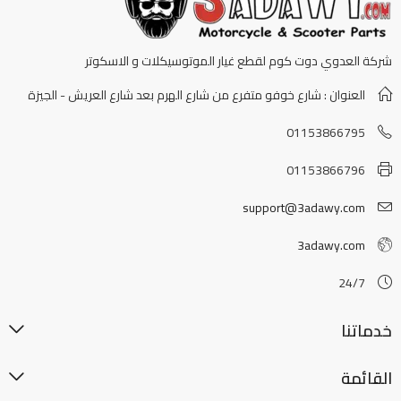
شركة العدوي دوت كوم لقطع غيار الموتوسيكلات و الاسكوتر
العنوان : شارع خوفو متفرع من شارع الهرم بعد شارع العريش - الجيزة
01153866795
01153866796
support@3adawy.com
3adawy.com
24/7
خدماتنا
القائمة