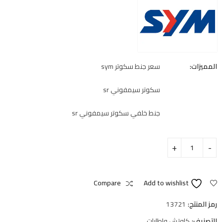
المميزات:
سعر جنط سكوتر sym
سكوتر سيمفوني sr
جنط خلفي سكوتر سيمفوني sr
Compare
Add to wishlist
رمز المنتج:
13721
التصنيف:
كاوتش واطارات