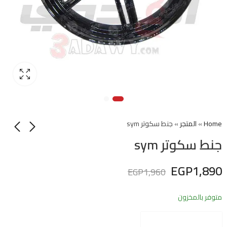
Home
»
المتجر
»
جنط سكوتر sym
جنط سكوتر sym
EGP
1,890
EGP
1,960
متوفر بالمخزون