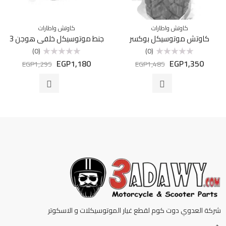
كاوتش واطارات
كاوتش واطارات
كاوتش موتوسيكل بوكسر
جنط موتوسيكل خلفي هوجن 3
(0)
(0)
EGP
1,180
EGP
1,350
تم
تم
EGP
1,295
EGP
1,485
التقييم
التقييم
0
0
من
من
5
5
شركة العدوي دوت كوم لقطع غيار الموتوسيكلات و الاسكوتر