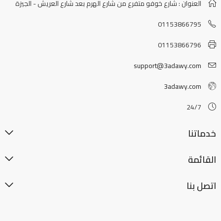
العنوان : شارع خوفو متفرع من شارع الهرم بعد شارع العريش - الجيزة
01153866795
01153866796
support@3adawy.com
3adawy.com
24/7
خدماتنا
القائمة
اتصل بنا