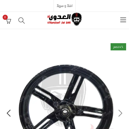
اهلاً و سهلاً
0
% خصم
4