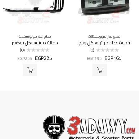
قطع غيار موتوسيكلات
قطع غيار موتوسيكلات
فجوة عداد موتوسيكل وينج
حمالة موتوسيكل بوكسر
(0)
(0)
EGP
225
EGP
165
تم
تم
EGP
255
EGP
195
التقييم
التقييم
0
0
من
من
5
5