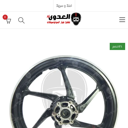
اهلاً و سهلاً
0
% خصم
8