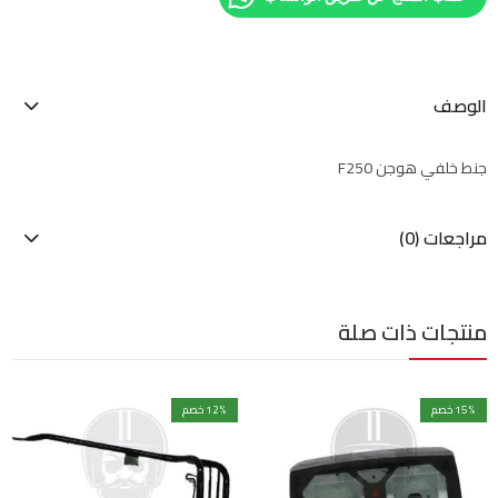
الوصف
جنط خلفي هوجن F250
مراجعات (0)
منتجات ذات صلة
% خصم
15
% خصم
12