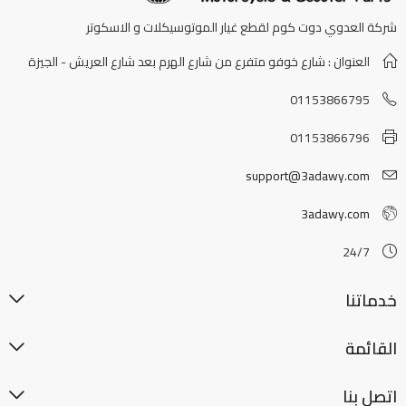
شركة العدوي دوت كوم لقطع غيار الموتوسيكلات و الاسكوتر
العنوان : شارع خوفو متفرع من شارع الهرم بعد شارع العريش - الجيزة
01153866795
01153866796
support@3adawy.com
3adawy.com
24/7
خدماتنا
القائمة
اتصل بنا