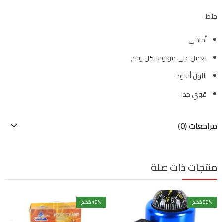
جنط
أمامي
يعمل على موتوسيكل وينج
اللون أسود
قوي جدا
مراجعات (0)
منتجات ذات صلة
% خصم
50
% خصم
18