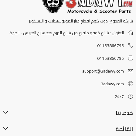
شركة العدوي دوت كوم لقطع غيار الموتوسيكلات و الاسكوتر
العنوان : شارع خوفو متفرع من شارع الهرم بعد شارع العريش - الجيزة
01153866795
01153866796
support@3adawy.com
3adawy.com
24/7
خدماتنا
القائمة