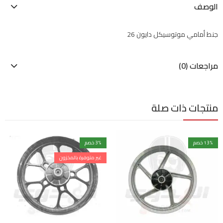
الوصف
جنط أمامي موتوسيكل دايون 26
مراجعات (0)
منتجات ذات صلة
% خصم
13
% خصم
3
غير متوفرة بالمخزون