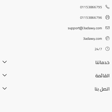
01153866795
01153866796
support@3adawy.com
3adawy.com
24/7
خدماتنا
القائمة
اتصل بنا