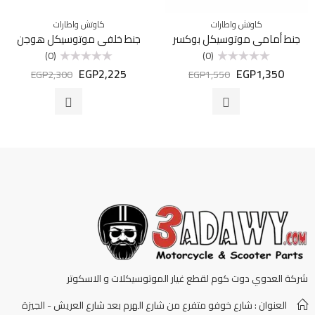
كاوتش واطارات
كاوتش واطارات
جنط أمامي موتوسيكل بوكسر
جنط خلفي موتوسيكل هوجن
(0)
(0)
EGP
2,225
EGP
1,350
تم
تم
EGP
2,300
EGP
1,550
التقييم
التقييم
0
0
من
من
5
5
شركة العدوي دوت كوم لقطع غيار الموتوسيكلات و الاسكوتر
العنوان : شارع خوفو متفرع من شارع الهرم بعد شارع العريش - الجيزة