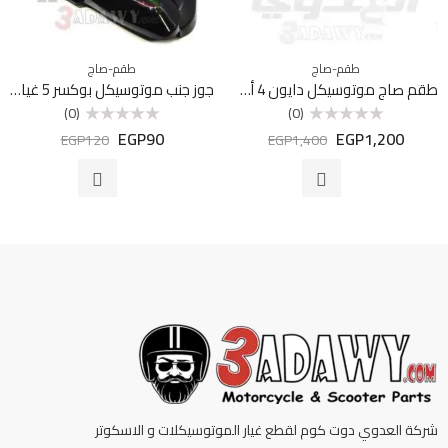
طقم-صاج
طقم-صاج
طقم صاج موتوسيكل دايون 4 أسود
جوز جنب موتوسيكل بوكسر 5 غيار سعر
(0)
(0)
EGP
90
EGP
1,200
تم
تم
EGP
120
EGP
1,400
التقييم
التقييم
0
0
من
من
5
5
شركة العدوي دوت كوم لقطع غيار الموتوسيكلات و الاسكوتر