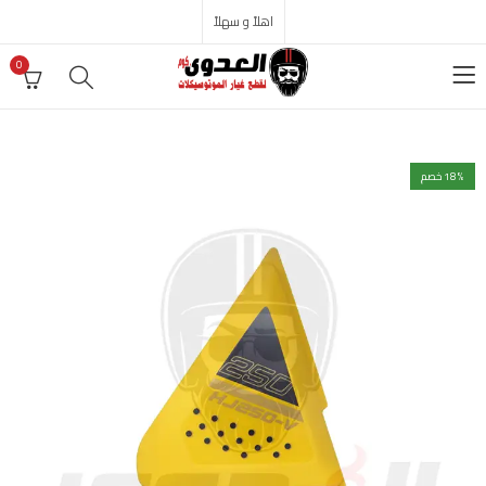
اهلاً و سهلاً
0
% خصم
18