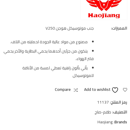
المميزات:
جنب موتوسيكل هوجن V250
مصنوع من مواد عالية الجودة لحمايته من التلف.
يتكون من جزئين أحدهما يحمي البطارية والأخر يحمي
فلتر الهواء.
يأتي بألون زاهية تعطي لمسة من الأناقة
للموتوسيكل
Compare
Add to wishlist
رمز المنتج:
11137
التصنيف:
طقم-صاج
Haojiang
Brands: