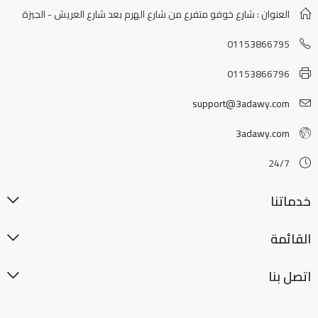
العنوان : شارع خوفو متفرع من شارع الهرم بعد شارع العريش - الجيزة
01153866795
01153866796
support@3adawy.com
3adawy.com
24/7
خدماتنا
القائمة
اتصل بنا