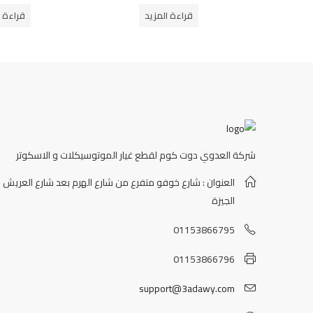
من
من
قراءة المزيد
قراءة ا
5
5
شركة العدوي دوت كوم لقطع غيار الموتوسيكلات و الاسكوتر
العنوان : شارع خوفو متفرع من شارع الهرم بعد شارع العريش -
الجيزة
01153866795
01153866796
support@3adawy.com