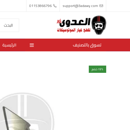
01153866796
support@3adawy.com
تسوق بالتصنيف
الرئيسية
% خصم
19