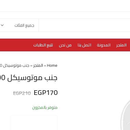
المتجر
المدونة
اتصل بنا
من نحن
تتبع الطلبات
Home
»
المتجر
»
جنب موتوسيكل f200 شمال
جنب موتوسيكل f200 شمال
EGP
170
EGP
210
متوفر بالمخزون