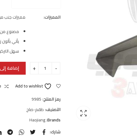
المميزات:
مميزات جنب موت
مصنوع من مو
يأتي بألون
سهل التركي
إضافة إلى 
e
Add to wishlist
رمز المنتج:
9985
التصنيف:
طقم-صاج
Haojiang
Brands:
شارك: