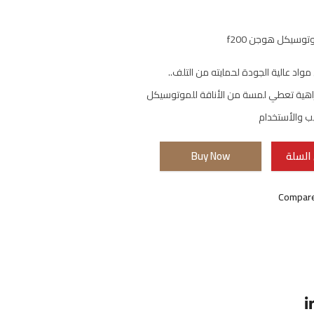
وسيكل هوجن f200
اد عالية الجودة لحمايته من التلف..
 زاهية تعطي لمسة من الأناقة للموتوسيكل
ب والأستخدام
السلة
Buy Now
Compar