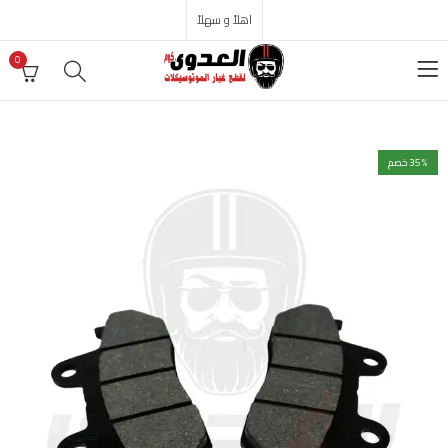
اهلاً و سهلاً
0
% خصم
35