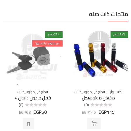
منتجات ذات صلة
% خصم
21
% خصم
26
غير متوفرة بالمخزون
,
اكسسوارات
قطع غيار موتوسيكلات
قطع غيار موتوسيكلات
مقبض موتوسيكل
قفل جادون دايون 4
(0)
(0)
EGP
50
EGP
115
تم
تم
EGP
68
EGP
145
التقييم
التقييم
0
0
من
من
5
5