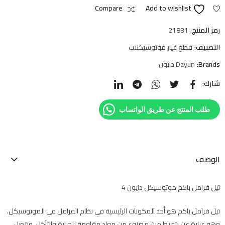
Compare
Add to wishlist
رمز المنتج:
21831
التصنيف:
قطع غيار موتوسيكلات
Brands:
Dayun دايون
شارك:
طلب المنتج عن طريق الواتساب
الوصف
تيل فرامل باكم موتوسيكل دايون 4
تيل فرامل باكم هو أحد المكونات الرئيسية في نظام الفرامل في الموتوسيكل.
وهو عبارة عن شريط مرن مصنوع من مواد مقاومة للحرارة والتآكل، ويتصل