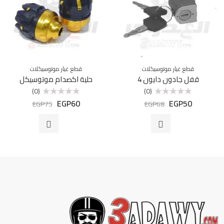
قطع غيار موتوسيكلات
قطع غيار موتوسيكلات
قفل جادون دايون 4
حلية اكصدام موتوسيكل
(0)
(0)
EGP
60
EGP
50
تم
تم
EGP
75
EGP
68
التقييم
التقييم
0
0
من
من
5
5