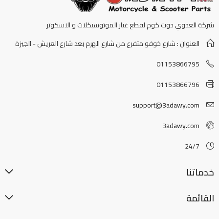
شركة العدوي دوت كوم لقطع غيار الموتوسيكلات و الاسكوتر
العنوان : شارع خوفو متفرع من شارع الهرم بعد شارع العريش - الجيزة
01153866795
01153866796
support@3adawy.com
3adawy.com
24/7
خدماتنا
القائمة