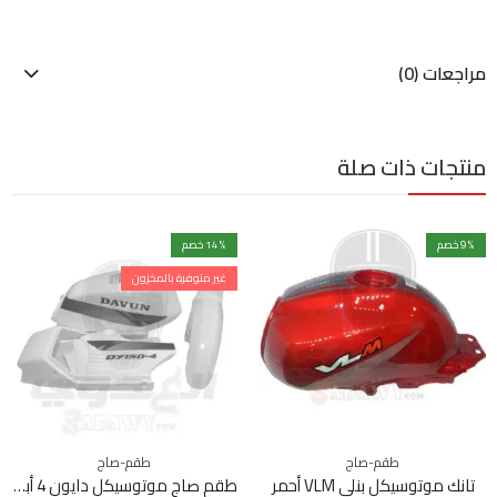
مراجعات (0)
منتجات ذات صلة
% خصم
9
% خصم
14
غير متوفرة بالمخزون
طقم-صاج
طقم-صاج
تانك موتوسيكل بنلي VLM أحمر
طقم صاج موتوسيكل دايون 4 أبيض