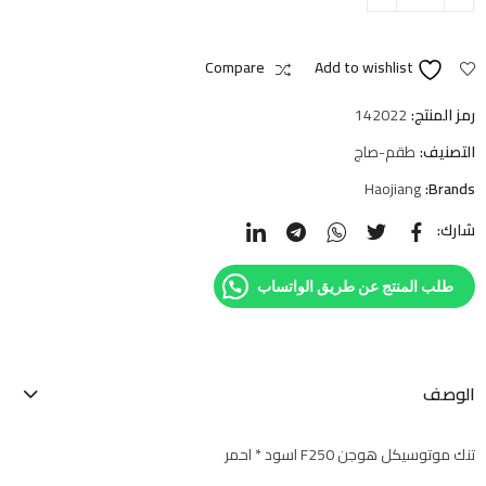
Compare
Add to wishlist
رمز المنتج:
142022
التصنيف:
طقم-صاج
Haojiang
Brands:
شارك:
طلب المنتج عن طريق الواتساب
الوصف
تنك موتوسيكل هوجن F250 اسود * احمر