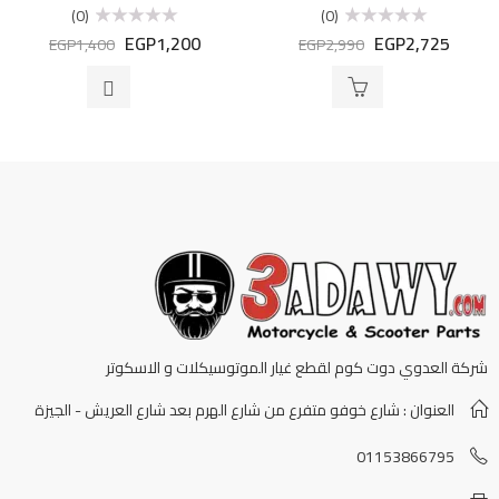
(0)
(0)
EGP
1,200
EGP
2,725
تم
تم
EGP
1,400
EGP
2,990
التقييم
التقييم
0
0
من
من
5
5
شركة العدوي دوت كوم لقطع غيار الموتوسيكلات و الاسكوتر
العنوان : شارع خوفو متفرع من شارع الهرم بعد شارع العريش - الجيزة
01153866795