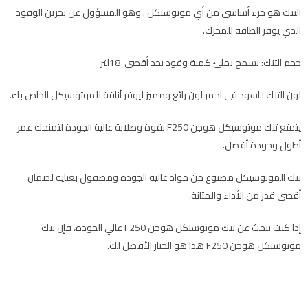
التنك هو جزء أساسي من أي موتوسيكل . وهو المسؤول عن تخزين الوقود
الذي يوفر الطاقة للمحرك.
حجم التنك: يسمح بملئ كمية وقود بحد أقصى 18لتر
لون التنك : اسود في احمر لون رائع ومميز ليوفر أناقة للموتوسيكل الخاص بك.
يتمتع تنك موتوسيكل هوجن F250 بقوة وصلابة عالية الجودة لتمنحك عمر
أطول وجودة أفضل.
تنك الموتوسيكل مصنوع من مواد عالية الجودة ومصقول بعناية لضمان
أقصى قدر من الأداء والمتانة.
إذا كنت تبحث عن تنك موتوسيكل هوجن F250 عالي الجودة، فإن تنك
موتوسيكل هوجن F250 هذا هو الخيار الأفضل لك.