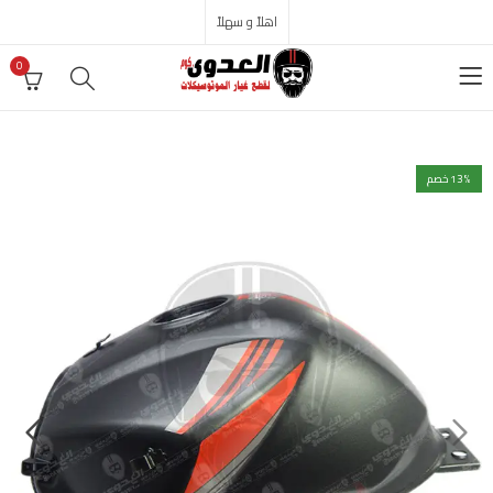
اهلاً و سهلاً
0
% خصم
13