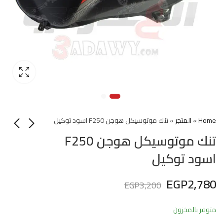
Home
»
المتجر
»
تنك موتوسيكل هوجن F250 اسود توكيل
تنك موتوسيكل هوجن F250
اسود توكيل
EGP
2,780
EGP
3,200
متوفر بالمخزون