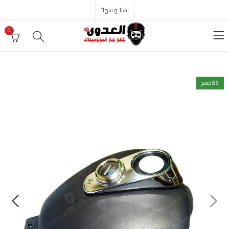
اهلاً و سهلاً
0
% خصم
8