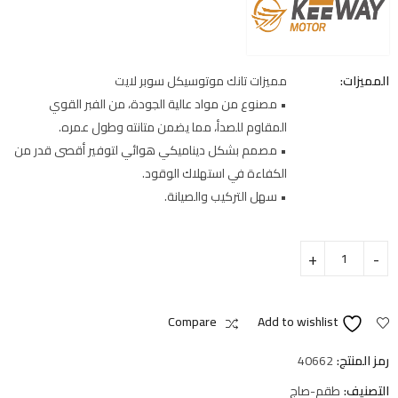
المميزات:
مميزات تانك موتوسيكل سوبر لايت
• مصنوع من مواد عالية الجودة، من الفبر القوي
المقاوم للصدأ، مما يضمن متانته وطول عمره.
• مصمم بشكل ديناميكي هوائي لتوفير أقصى قدر من
الكفاءة في استهلاك الوقود.
• سهل التركيب والصيانة.
Compare
Add to wishlist
رمز المنتج:
40662
التصنيف:
طقم-صاج