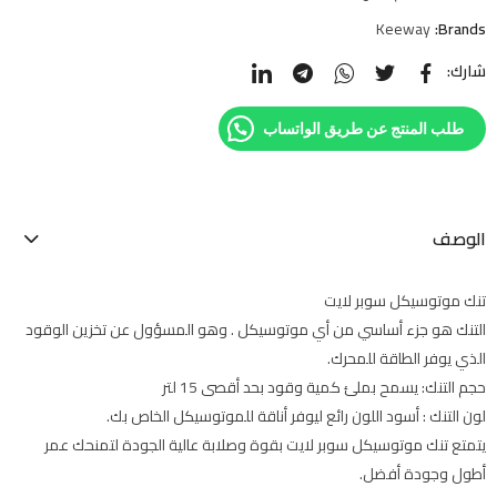
Keeway
Brands:
شارك:
طلب المنتج عن طريق الواتساب
الوصف
تنك موتوسيكل سوبر لايت
التنك هو جزء أساسي من أي موتوسيكل . وهو المسؤول عن تخزين الوقود
الذي يوفر الطاقة للمحرك.
حجم التنك: يسمح بملئ كمية وقود بحد أقصى 15 لتر
لون التنك : أسود اللون رائع ليوفر أناقة للموتوسيكل الخاص بك.
يتمتع تنك موتوسيكل سوبر لايت بقوة وصلابة عالية الجودة لتمنحك عمر
أطول وجودة أفضل.