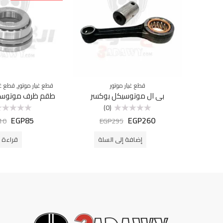
,
قطع غيار موتور
قطع غيار موتور
قطع غي
بي ال موتوسيكل بوكسر
طقم ظرف موتوسيك
(0)
EGP
85
EGP
260
تم
تم
10
EGP
295
التقييم
التقييم
0
0
من
من
إضافة إلى السلة
قراءة ا
5
5