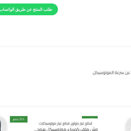
طلب المنتج عن طريق الواتساب
 عن سرعة الموتوسيكل
% خصم
9
% خصم
25
,
قطع غيار موتور
قطع غيار موتوسيكلات
وش ملف كهرباء موتوسيكل هوجن F200