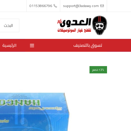
01153866796
support@3adawy.com
تسوق بالتصنيف
الرئيسية
% خصم
13