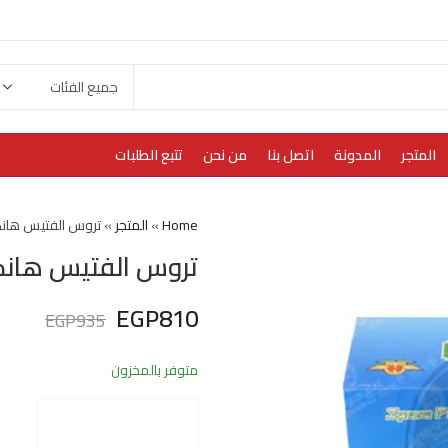
المتجر
المدونة
اتصل بنا
من نحن
تتبع الطلبات
Home
»
المتجر
»
تروس الفتيس هان
تروس الفتيس هانك
EGP
810
EGP
935
متوفر بالمخزون