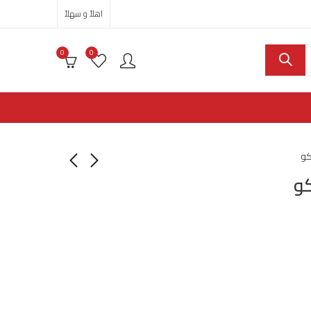
اهلاً و سهلاً
0
0
كو
و