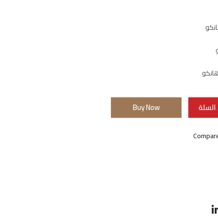
نكو
هانكو
السلة
Buy Now
Compar