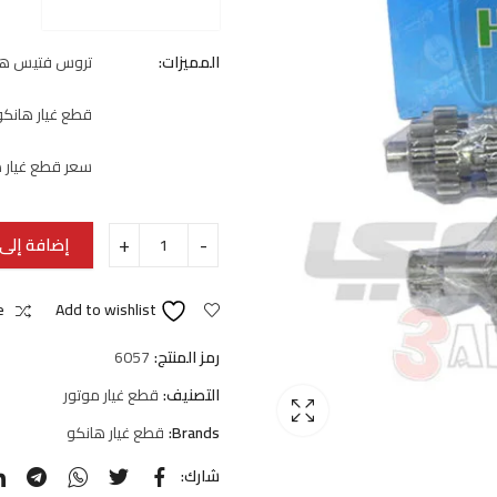
المميزات:
تروس فتيس ها
قطع غيار هانكو
سعر قطع غيار 
إضافة إلى 
e
Add to wishlist
رمز المنتج:
6057
التصنيف:
قطع غيار موتور
Brands:
قطع غيار هانكو
شارك: