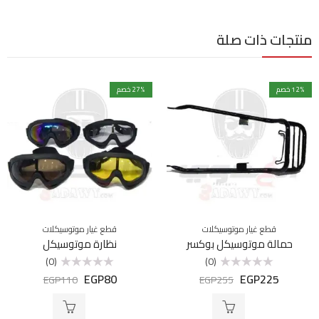
منتجات ذات صلة
% خصم
12
% خصم
27
قطع غيار موتوسيكلات
قطع غيار موتوسيكلات
حمالة موتوسيكل بوكسر
نظارة موتوسيكل
(0)
(0)
EGP
80
EGP
225
تم
تم
EGP
110
EGP
255
التقييم
التقييم
0
0
من
من
5
5