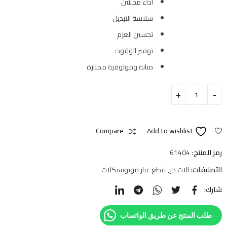
أداء محسَّن
سلاسة التبديل
تحسين العزم
توفير الوقود:
متانة وموثوقية ممتازة
Compare
Add to wishlist
رمز المنتج:
61404
التصنيفات:
الات جر
,
قطع غيار موتوسيكلات
شارك:
طلب المنتج عن طريق الواتساب