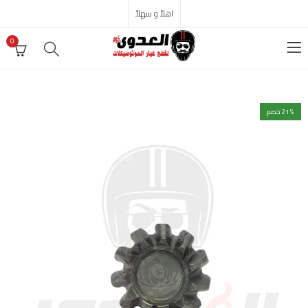
اهلاً و سهلاً
0
% خصم
21