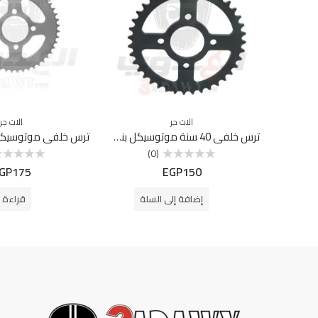
الات جر
الات جر
ترس خلفي 40 سنة موتوسيكل بنلي VLM
(0)
GP
175
EGP
150
تم
تم
التقييم
التقييم
0
0
من
من
إضافة إلى السلة
قراءة ا
5
5