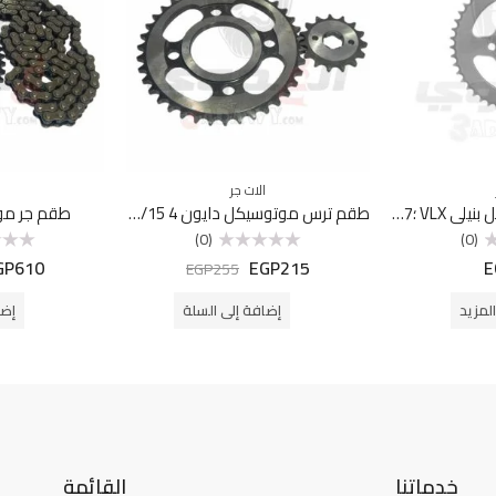
الات جر
ترس خلفي موتوسيكل بنيلي VLX ؛47 سنة
طقم ترس موتوسيكل دايون 4 38/15
طقم جر مو
(0)
(0)
GP
610
EGP
215
E
تم
تم
EGP
255
التقييم
التقييم
0
0
من
من
لمزيد
إضافة إلى السلة
إضا
5
5
خدماتنا
القائمة