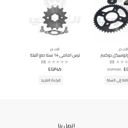
الات جر
الات جر
توسيكل بوكسر
ترس امامي 14 سنة مع التيلة
(0)
(0)
EGP
45
E
تم
EGP
680
التقييم
0
من
فة إلى السلة
قراءة المزيد
5
اتصل بنا