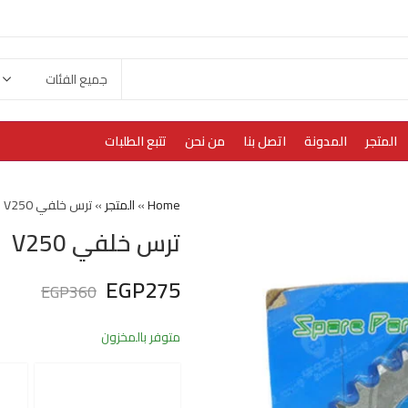
المتجر
المدونة
اتصل بنا
من نحن
تتبع الطلبات
Home
»
المتجر
»
ترس خلفي V250
ترس خلفي V250
EGP
275
EGP
360
متوفر بالمخزون