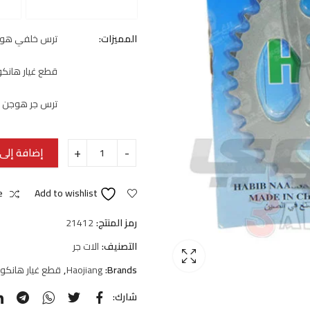
المميزات:
ترس خلفي هوجن 0
قطع غيار هانكو
ترس جر هوجن V250
إضافة إلى 
e
Add to wishlist
رمز المنتج:
21412
التصنيف:
الات جر
Brands:
Haojiang
,
قطع غيار هانكو
شارك: