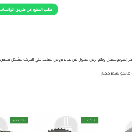
طلب المنتج عن طريق الواتساب
% خصم
16
% خصم
10