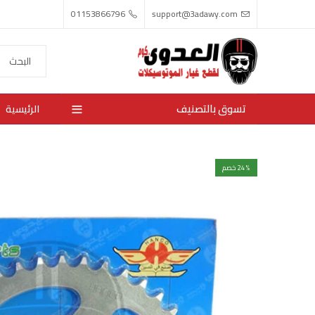
01153866796
support@3adawy.com
تسوق بالتصنيف
الرئيسية
% خصم
24