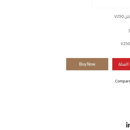
V25
السلة
Buy Now
Compar