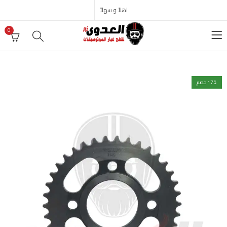
اهلاً و سهلاً
0
% خصم
17