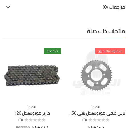
مراجعات (0)
منتجات ذات صلة
غير متوفرة بالمخزون
% خصم
12
الات جر
الات جر
ترس خلفي موتوسيكل بنيلي VLR SPORT 150
جنزير موتوسيكل 120
(0)
(0)
EGP
220
EGP
145
تم
تم
EGP
250