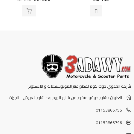
التقييم
التقييم
0
0
من
من
5
5
شركة العدوي دوت كوم لقطع غيار الموتوسيكلات و الاسكوتر
العنوان : شارع خوفو متفرع من شارع الهرم بعد شارع العريش - الجيزة
01153866795
01153866796