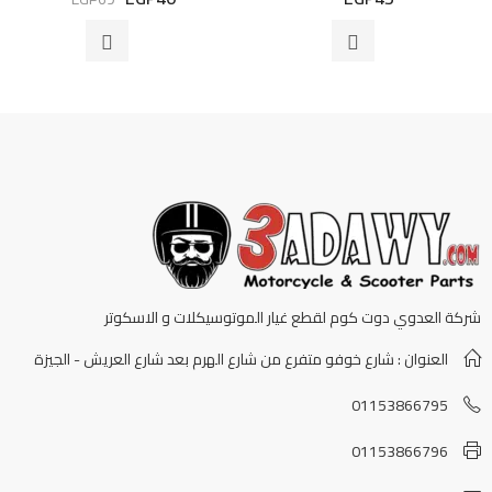
التقييم
التقييم
0
0
من
من
5
5
شركة العدوي دوت كوم لقطع غيار الموتوسيكلات و الاسكوتر
العنوان : شارع خوفو متفرع من شارع الهرم بعد شارع العريش - الجيزة
01153866795
01153866796