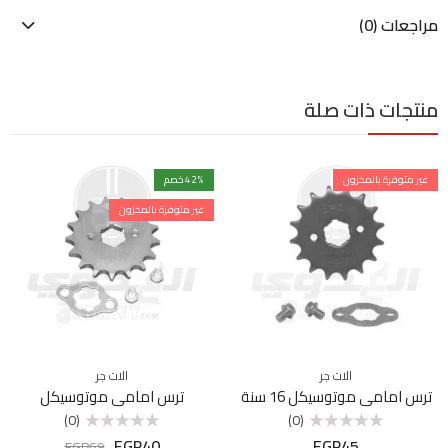
مراجعات (0)
منتجات ذات صلة
غير متوفرة بالمخزون
% خصم
42
غير متوفرة بالمخزون
الات جر
الات جر
ترس امامي موتوسيكل 16 سنة
ترس امامي موتوسيكل
(0)
(0)
EGP
40
EGP
45
تم
تم
EGP
69