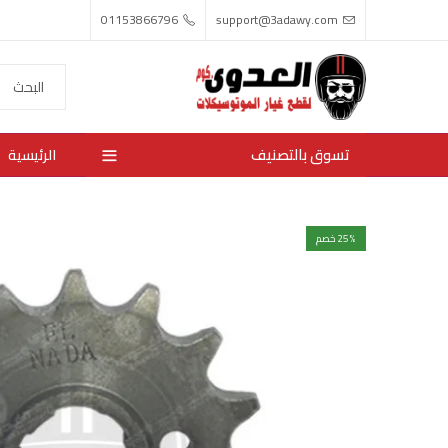
01153866796
support@3adawy.com
تسوق بالتصنيف
الرئيسية
% خصم
25