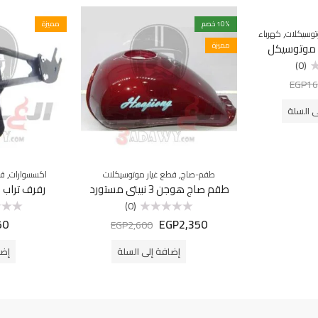
% خصم
10
مميزة
,
توسيكلات
كهرباء
مميزة
(0)
EGP
16
ى السلة
,
,
طقم-صاج
قطع غيار موتوسيكلات
اكسسوارات
قط
طقم صاج هوجن 3 نبيتى مستورد
رفرف تراب 
(0)
50
EGP
2,350
تم
تم
EGP
2,600
التقييم
التقييم
0
0
من
من
إضافة إلى السلة
إضا
5
5