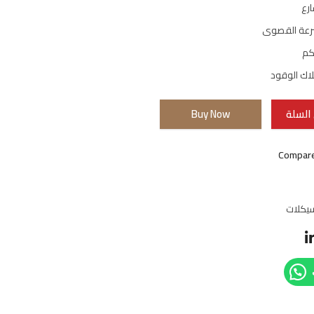
رع
رعة القصوى
كم
لاك الوقود
السلة
Buy Now
Compar
يكلات