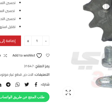
تحسين التسا
تحسين الس
تحسين التح
تقليل استه
إضافة إلى 
e
Add to wishlist
رمز المنتج:
31647
التصنيفات:
الات جر
,
قطع غيار موتوس
شارك:
طلب المنتج عن طريق الواتساب