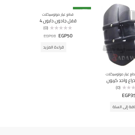
% خصم
26
% خصم
12
قطع غيار موتوسيكلات
غير متوفرة بالمخزون
قفل جادون دايون 4
(0)
EGP
50
تم
EGP
68
التقييم
0
من
قراءة المزيد
5
ع غيار موتوسيكلات
ق
ذراع واحد كربون
حمال
(0)
5
EGP
3
فة إلى السلة