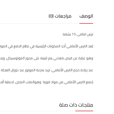
الوصف
مراجعات (0)
ترس امامى 15 بشفه
يُعد الترس الأمامي أحد المكونات الرئيسية في نظام الدفع في المو
وهو عبارة عن قرص معدني يتم تثبيته على محور الموتوسيكل، ويتصل
عند زيادة حجم الترس الأمامي، تزيد سرعة الموتور عند دوران العجل
يُصنع الترس الأمامي من مواد قوية وهوالصلب المتين, لحماية أف
منتجات ذات صلة