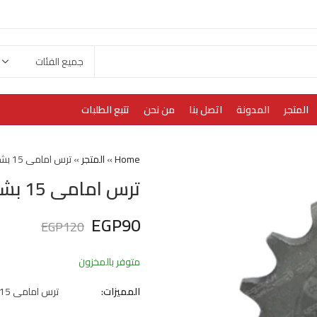
المتجر
المدونة
اتصل بنا
من نحن
تتبع الطلبات
Home
»
المتجر
»
ترس امامى 15 بشفه
ترس امامى 15 بشفه
EGP
90
EGP
120
متوفر بالمخزون
المميزات:
ترس امامى 15 بشفه f200-250