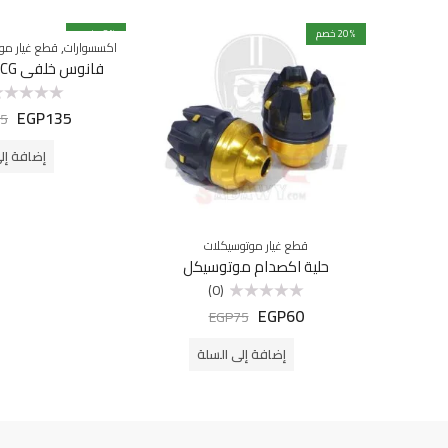
% خصم
20
% خصم
18
,
اكسسوارات
قطع غيار مو
فانوس خلفي CG موتوسيكل
EGP
135
تم
5
التقييم
0
من
إضافة إل
5
قطع غيار موتوسيكلات
حلية اكصدام موتوسيكل
(0)
EGP
60
تم
EGP
75
التقييم
0
من
إضافة إلى السلة
5