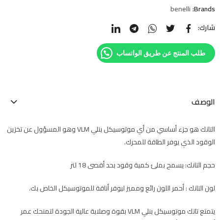
benelli
Brands:
شارك:
طلب المنتج عن طريق الواتساب
الوصف
التانك هو جزء أساسي من أي موتوسيكل بنلي VLM وهو المسؤول عن تخزين
الوقود الذي يوفر الطاقة للمحرك.
حجم التانك: يسمح بملئ كمية وقود بحد أقصى 18 لتر
لون التانك : أحمر اللون رائع ومميز ليوفر أناقة للموتوسيكل الخاص بك.
يتمتع تانك موتوسيكل بنلي VLM بقوة وصلابة عالية الجودة لتمنحك عمر