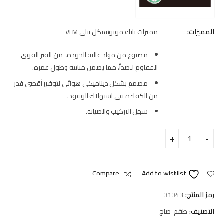
المميزات:
مميزات تانك موتوسيكل بنلي VLM
مصنوع من مواد عالية الجودة، من الفبر القوي
المقاوم للصدأ، مما يضمن متانته وطول عمره.
مصمم بشكل ديناميكي هوائي لتوفير أقصى قدر
من الكفاءة في استهلاك الوقود.
سهل التركيب والصيانة.
Compare
Add to wishlist
رمز المنتج:
31343
التصنيف:
طقم-صاج