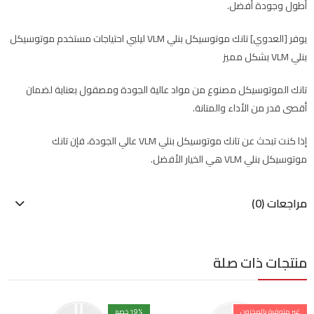
أطول وجودة أفضل.
يوفر [العدوي] تانك موتوسيكل بنلي VLM ليلبي احتياجات مستخدم موتوسيكل
بنلي VLM بشكل مميز
تانك الموتوسيكل مصنوع من مواد عالية الجودة ومصقول بعناية لضمان
أقصى قدر من الأداء والمتانة.
إذا كنت تبحث عن تانك موتوسيكل بنلي VLM عالي الجودة، فإن تانك
موتوسيكل بنلي VLM هي الخيار الأفضل.
مراجعات (0)
منتجات ذات صلة
غير متوفرة بالمخزون
% خصم
19