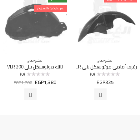
غير متوفرة بالمخزون
طقم-صاج
طقم-صاج
رفرف أمامي موتوسيكل بنلي VLR أزرق
تانك موتوسيكل بنلي VLR 200
(0)
(0)
EGP
1,380
EGP
335
تم
تم
EGP
1,700
التقييم
التقييم
0
0
من
من
5
5