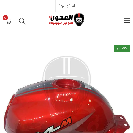
اهلاً و سهلاً
0
% خصم
9