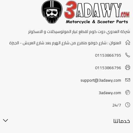
شركة العدوي دوت كوم لقطع غيار الموتوسيكلات و الاسكوتر
العنوان : شارع خوفو متفرع من شارع الهرم بعد شارع العريش - الجيزة
01153866795
01153866796
support@3adawy.com
3adawy.com
24/7
خدماتنا