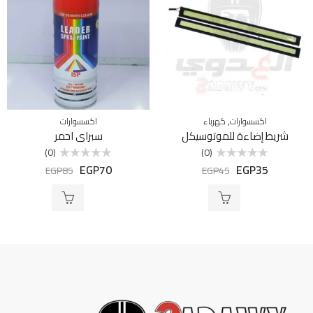
,
اكسسوارات
كهرباء
اكسسوارات
شريط إضاءة للموتوسيكل
سبراي احمر
(0)
(0)
EGP
70
EGP
35
تم
تم
EGP
85
EGP
45
التقييم
التقييم
0
0
من
من
5
5