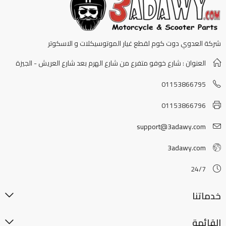
شركة العدوي دوت كوم لقطع غيار الموتوسيكلات و الاسكوتر
العنوان : شارع خوفو متفرع من شارع الهرم بعد شارع العريش - الجيزة
01153866795
01153866796
support@3adawy.com
3adawy.com
24/7
خدماتنا
القائمة