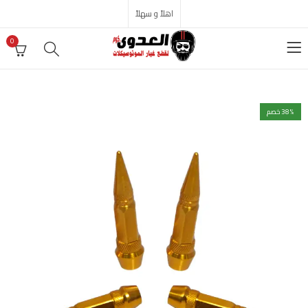
اهلاً و سهلاً
0
% خصم
38