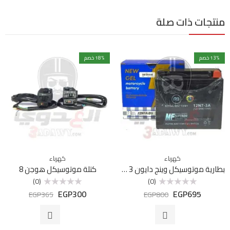
منتجات ذات صلة
% خصم
13
% خصم
18
كهرباء
كهرباء
بطارية موتوسيكل وينج دايون 3 نيو جيل
كتلة موتوسيكل هوجن 8
(0)
(0)
EGP
300
EGP
695
تم
تم
EGP
365
EGP
800
التقييم
التقييم
0
0
من
من
5
5