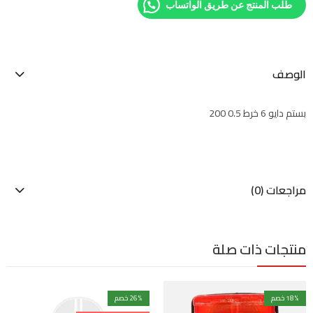
طلب المنتج عن طريق الواتساب
الوصف
بستم دايو 6 خرط 0.5 200
مراجعات (0)
منتجات ذات صلة
% خصم
18
% خصم
26