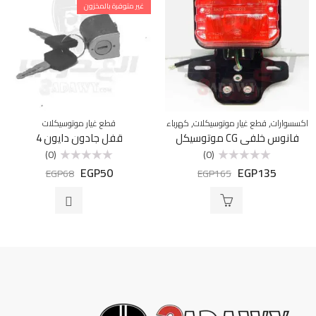
غير متوفرة بالمخزون
,
,
اكسسوارات
قطع غيار موتوسيكلات
كهرباء
قطع غيار موتوسيكلات
فانوس خلفي CG موتوسيكل
قفل جادون دايون 4
(0)
(0)
EGP
50
EGP
135
تم
تم
EGP
68
EGP
165
التقييم
التقييم
0
0
من
من
5
5