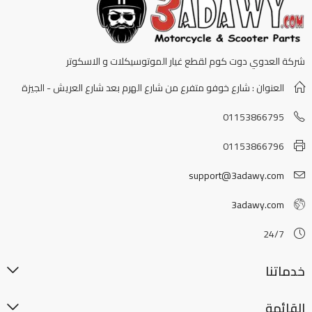
شركة العدوي دوت كوم لقطع غيار الموتوسيكلات و الاسكوتر
العنوان : شارع خوفو متفرع من شارع الهرم بعد شارع العريش - الجيزة
01153866795
01153866796
support@3adawy.com
3adawy.com
24/7
خدماتنا
القائمة