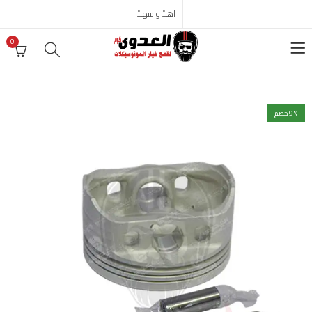
اهلاً و سهلاً
0
% خصم
9