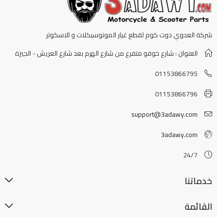
شركة العدوي دوت كوم لقطع غيار الموتوسيكلات و الاسكوتر
العنوان : شارع خوفو متفرع من شارع الهرم بعد شارع العريش - الجيزة
01153866795
01153866796
support@3adawy.com
3adawy.com
24/7
خدماتنا
القائمة