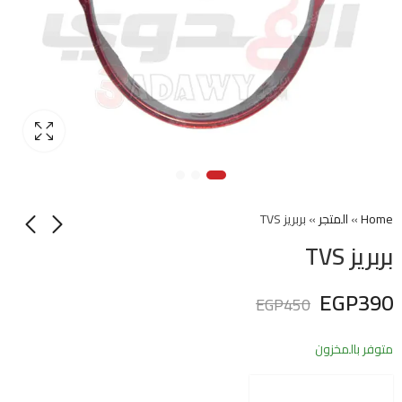
Home
»
المتجر
»
بربريز TVS
بربريز TVS
EGP
390
EGP
450
متوفر بالمخزون