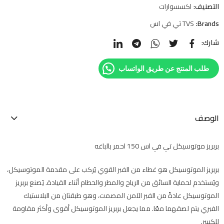
التصنيف:
اكسسوارات
Brands:
TVS تي في اس
شارك:
طلب المنتج عن طريق الواتساب
الوصف
بربريز موتوسيكل تي في اس 150 احمر بالباغه
بربريز الموتوسيكل هو غطاء من الفبر القوي يُركب على مقدمة الموتوسيكل،
ويُستخدم لحماية السائق من الرياح والمطر والحطام أثناء القيادة. يُصنع بربريز
الموتوسيكل عادةً من الفبر الآمن المصمت، وهو طبقتان من البلاستيك
الفبري يتم لصقهما معًا. مما يجعل بربريز الموتوسيكل أقوى وأكثر مقاومة
للكسر.