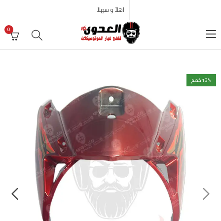
اهلاً و سهلاً
0
% خصم
13