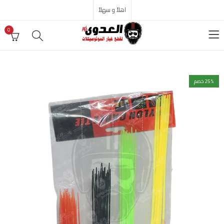
اهلاً و سهلاً
0
% خصم
25