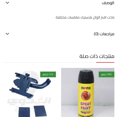
الوصف
باكت افيز الوان بلاستيك مقاسات مختلفة
مراجعات (0)
منتجات ذات صلة
% خصم
19
% خصم
11