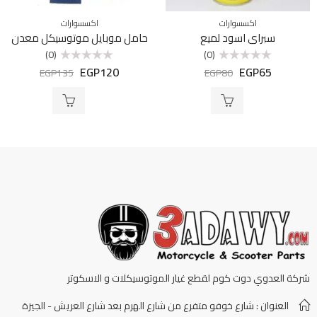
اكسسوارات
اكسسوارات
سبراي اسود لميع
حامل موبايل موتوسيكل معدن
(0)
(0)
EGP
120
EGP
65
تم
تم
EGP
135
EGP
80
التقييم
التقييم
0
0
من
من
5
5
شركة العدوي دوت كوم لقطع غيار الموتوسيكلات و الاسكوتر
العنوان : شارع خوفو متفرع من شارع الهرم بعد شارع العريش - الجيزة