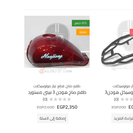
% خصم
10
% خصم
17
مميزة
مميزة
,
ر موتوسيكلات
طقم-صاج
قطع غيار موتوسيكلات
اكسسوا
وسيكل هوجن3
طقم صاج هوجن 3 نبيتى مستورد
(0)
(0)
50
EGP
2,350
E
تم
EGP
2,600
EGP
200
التقييم
0
من
راءة المزيد
إضافة إلى السلة
5