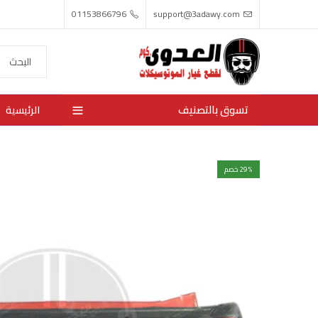
01153866796
support@3adawy.com
تسوق بالتصنيف
الرئيسية
% خصم
29