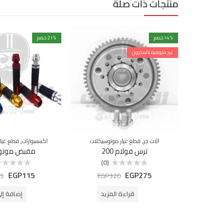
منتجات ذات صلة
% خصم
14
% خصم
21
غير متوفرة بالمخزون
,
,
الات جر
قطع غيار موتوسيكلات
اكسسوارات
قطع غيار
ترس فولام 200
مقبض موتو
(0)
EGP
115
EGP
275
تم
تم
5
EGP
320
التقييم
التقييم
0
0
من
من
قراءة المزيد
إضافة إل
5
5