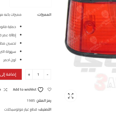
المميزات:
مميزات باغه مو
حماية فانو
إطالة عمر ف
تحسين مظهر
سهولة التر
لون احمر
إضافة إلى 
e
Add to wishlist
رمز المنتج:
1985
التصنيف:
قطع غيار موتوسيكلات